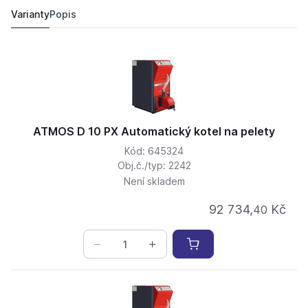
107 351,
Kč
20
110 900 Kč
Varianty
Popis
ATMOS D 10 PX Automatický kotel na pelety
Kód: 645324
Obj.č./typ: 2242
Není skladem
92 734,
Kč
40