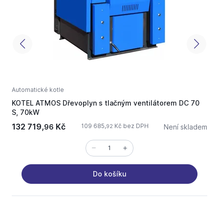
Automatické kotle
A
KOTEL ATMOS Dřevoplyn s tlačným ventilátorem DC 70
A
S, 70kW
132 719,
Kč
109 685,
Kč bez DPH
96
Není skladem
92
Do košíku