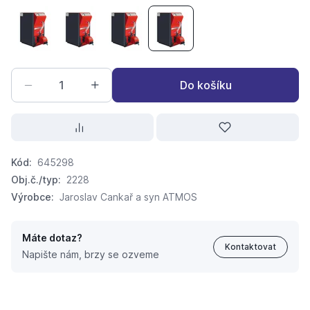
ATMOS D 10 PX Automatický kotel na pelety
ATMOS D 15 PX Automatický kotel na pelety
ATMOS D 20 PX Automatický kotel na 
ATMOS D 25 PX Automatický 
Do košíku
Kód:
645298
Obj.č./typ:
2228
Výrobce:
Jaroslav Cankař a syn ATMOS
Máte dotaz?
Kontaktovat
Napište nám, brzy se ozveme
ATMOS D 25 PX Automatický kotel na pelety