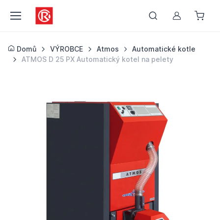
Můj účet
Domů
VÝROBCE
Atmos
Automatické kotle
ATMOS D 25 PX Automatický kotel na pelety