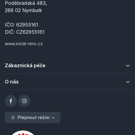
Poděbradská 483,
288 02 Nymburk
IČO: 62955161
DIČ: CZ62955161
www.instal-renc.cz
Zákaznická péče
O nás
Přepnout režim