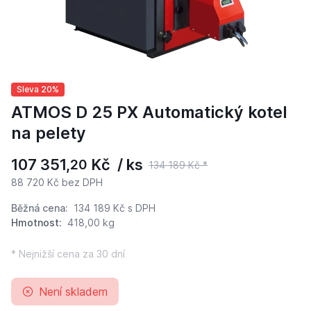
Sleva 20%
ATMOS D 25 PX Automatický kotel
na pelety
107 351,
Kč / ks
20
134 189 Kč *
88 720 Kč bez DPH
Běžná cena:
134 189 Kč
s DPH
Hmotnost:
418,00 kg
* Nejnižší cena za 30 dní
Není skladem