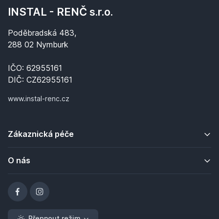
INSTAL - RENČ s.r.o.
Poděbradská 483,
288 02 Nymburk
IČO: 62955161
DIČ: CZ62955161
www.instal-renc.cz
Zákaznická péče
O nás
Přepnout režim