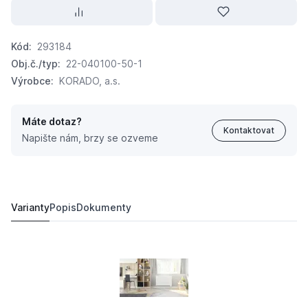
Kód:
293184
Obj.č./typ:
22-040100-50-1
Výrobce:
KORADO, a.s.
Máte dotaz?
Kontaktovat
Napište nám, brzy se ozveme
KORADO Radiátor Radik Klasik 22 400 x 1000 2204010
3 231,
Kč
50
4 685,
Kč
38
Varianty
Popis
Dokumenty