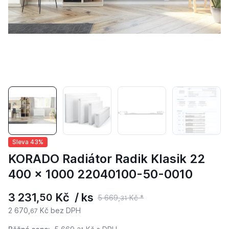
Sleva 43%
KORADO Radiátor Radik Klasik 22
400 x 1000 22040100-50-0010
3 231,
Kč / ks
50
5 669,
Kč *
31
2 670,
Kč bez DPH
67