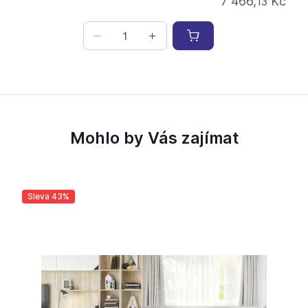
7 466,
Kč
13
Mohlo by Vás zajímat
Sleva 43%