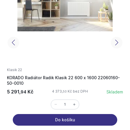
Klasik 22
K
KORADO Radiátor Radik Klasik 22 600 x 1600 22060160-
K
50-0010
5 291,
Kč
4 373,
Kč bez DPH
94
Skladem
50
Do košíku