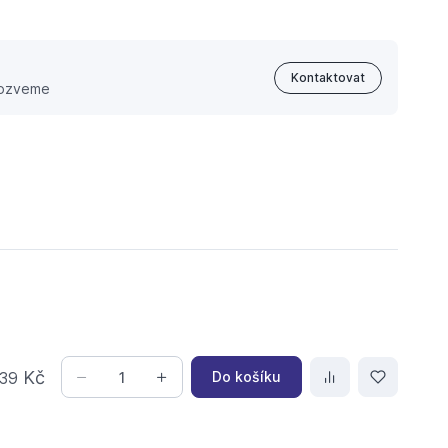
Kontaktovat
 ozveme
Kč
Do košíku
39