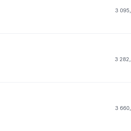
3 095
3 282,
3 660