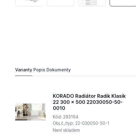
2 344,
Kč
31
KORADO Radiátor Radik Klasik 22 300 x 700
Do košíku
3 399,
Kč
03
Varianty
Popis
Dokumenty
KORADO Radiátor Radik Klasik
22 300 x 500 22030050-50-
0010
Kód: 293164
Obj.č./typ: 22-030050-50-1
Není skladem