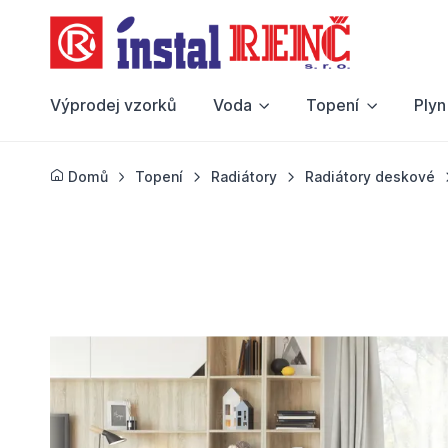
Výprodej vzorků
Voda
Topení
Plyn
Domů
Topení
Radiátory
Radiátory deskové