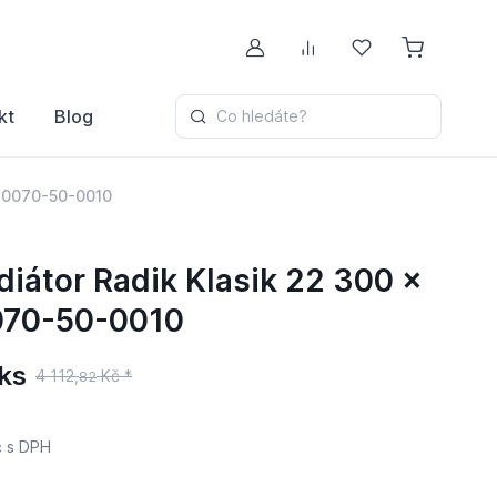
Můj účet
Porovnávání
Oblíbené
kt
Blog
Co hledáte?
030070-50-0010
átor Radik Klasik 22 300 x
070-50-0010
ks
4 112,
Kč *
82
č
s DPH