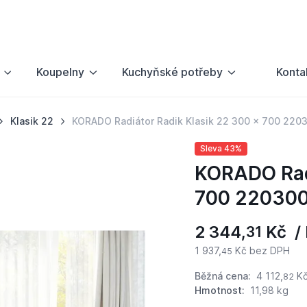
Koupelny
Kuchyňské potřeby
Konta
Klasik 22
KORADO Radiátor Radik Klasik 22 300 x 700 22
Sleva 43%
KORADO Radi
700 22030
2 344,
Kč / 
31
1 937,
Kč bez DPH
45
Běžná cena:
4 112,
K
82
Hmotnost:
11,98 kg