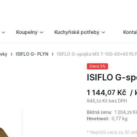
Koupelny
Kuchyňské potřeby
Konta
ovky
ISIFLO G- PLYN
ISIFLO G-spojka MS T-100 40x40 PL
Sleva 5%
ISIFLO G-s
1 144,
Kč / 
07
945,
Kč bez DPH
52
Běžná cena:
1 204,
K
29
Hmotnost:
0,77 kg
* Nejnižší cena za 30 dní