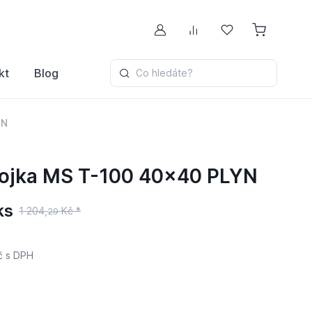
Můj účet
Porovnávání
Oblíbené
kt
Blog
Co hledáte?
YN
pojka MS T-100 40x40 PLYN
ks
1 204,
Kč *
29
č
s DPH