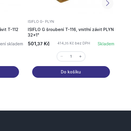
ISIFLO G- PLYN
ISIFLO
ávit T-112
ISIFLO G šroubení T-116, vnitřní závit PLYN
ISIFL
32x1"
501,
Kč
745,
414,
Kč bez DPH
ení skladem
37
Skladem
35
Do košíku