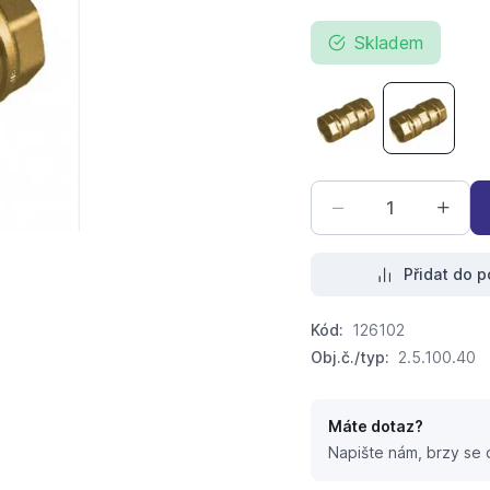
Skladem
ISIFLO G-spojka M
ISIFLO G
Přidat do p
Kód:
126102
Obj.č./typ:
2.5.100.40
Máte dotaz?
Napište nám, brzy se