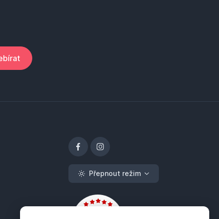
bírat
Přepnout režim