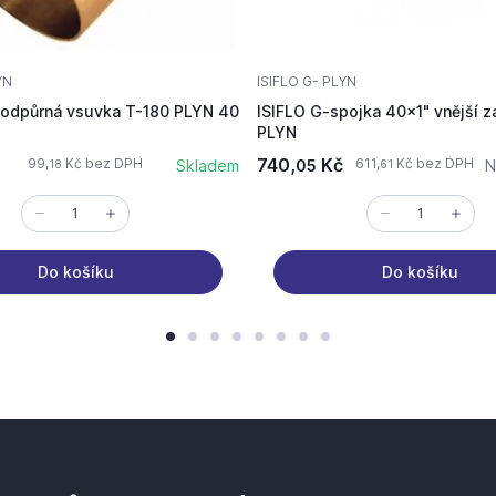
YN
ISIFLO G- PLYN
podpůrná vsuvka T-180 PLYN 40
ISIFLO G-spojka 40x1" vnější z
PLYN
740,
Kč
99,
Kč bez DPH
611,
Kč bez DPH
Skladem
05
N
18
61
Do košíku
Do košíku