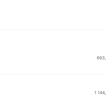
693
1 144,