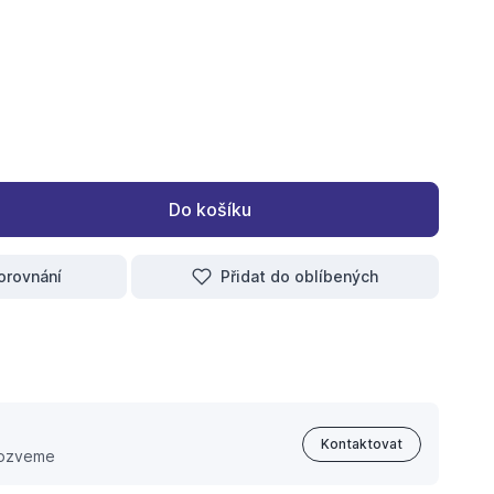
S T-100 32x32 PLYN
-spojka MS T-100 40x40 PLYN
Do košíku
orovnání
Přidat do oblíbených
Kontaktovat
 ozveme