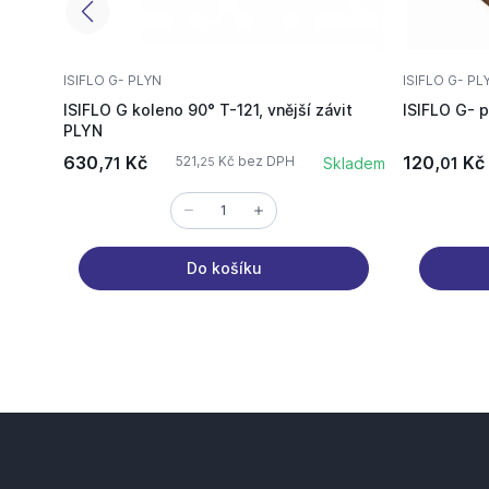
ISIFLO G- PLYN
ISIFLO G- PL
ISIFLO G koleno 90° T-121, vnější závit
ISIFLO G- 
PLYN
630,
Kč
120,
Kč
521,
Kč bez DPH
71
Skladem
01
25
Do košíku