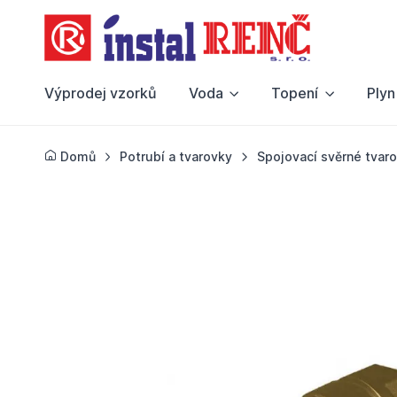
Výprodej vzorků
Voda
Topení
Plyn
Domů
Potrubí a tvarovky
Spojovací svěrné tvar