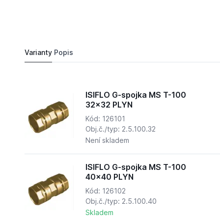
1 144,
Kč
07
ISIFLO G-spojka MS T-100 40x40 PLYN
Do košíku
995,
Kč
28
Varianty
Popis
ISIFLO G-spojka MS T-100
32x32 PLYN
Kód: 126101
Obj.č./typ: 2.5.100.32
Není skladem
ISIFLO G-spojka MS T-100
40x40 PLYN
Kód: 126102
Obj.č./typ: 2.5.100.40
Skladem