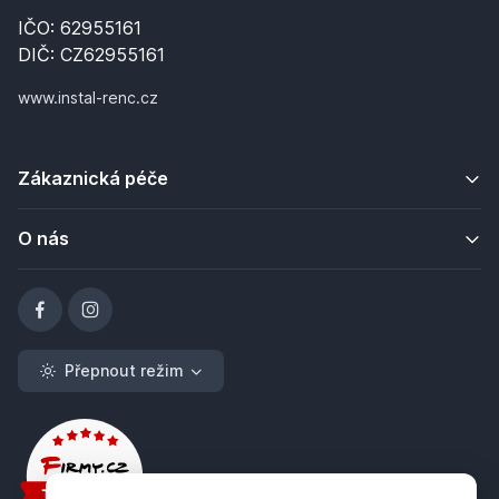
IČO: 62955161
DIČ: CZ62955161
www.instal-renc.cz
Zákaznická péče
O nás
Přepnout režim