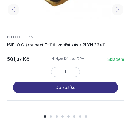
ISIFLO G- PLYN
I
ISIFLO G šroubení T-116, vnitřní závit PLYN 32x1"
I
501,
Kč
414,
Kč bez DPH
37
Skladem
35
Do košíku