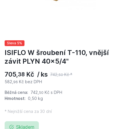
Sleva 5%
ISIFLO W šroubení T-110, vnější
závit PLYN 40x5/4"
705,
Kč / ks
38
742,
Kč *
50
582,
Kč bez DPH
96
Běžná cena:
742,
Kč
s DPH
50
Hmotnost:
0,50 kg
* Nejnižší cena za 30 dní
Skladem