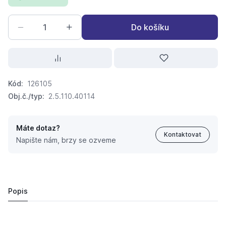
Do košíku
Kód:
126105
Obj.č./typ:
2.5.110.40114
Máte dotaz?
Kontaktovat
Napište nám, brzy se ozveme
ISIFLO W šroubení T-110, vnější závit PLYN 40x5/4"
705,
Kč
38
613,
Kč
64
Popis