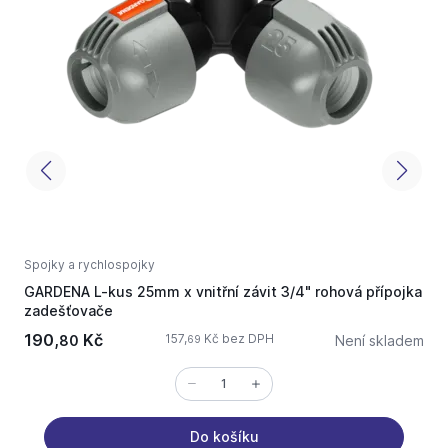
Spojky a rychlospojky
S
GARDENA L-kus 25mm x vnitřní závit 3/4" rohová přípojka
s
zadešťovače
190,
Kč
157,
Kč bez DPH
80
Není skladem
69
Do košíku