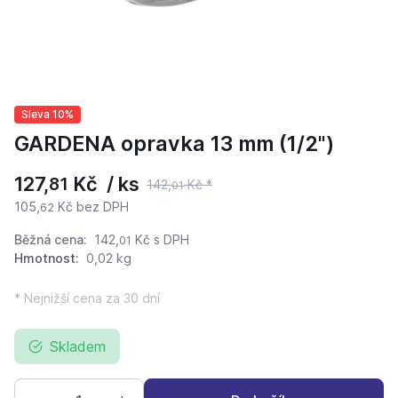
Sleva 10%
GARDENA opravka 13 mm (1/2")
127,
Kč / ks
81
142,
Kč *
01
105,
Kč bez DPH
62
Běžná cena:
142,
Kč
s DPH
01
Hmotnost:
0,02 kg
* Nejnižší cena za 30 dní
Skladem