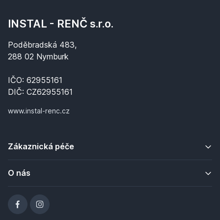
INSTAL - RENČ s.r.o.
Poděbradská 483,
288 02 Nymburk
IČO: 62955161
DIČ: CZ62955161
www.instal-renc.cz
Zákaznická péče
O nás