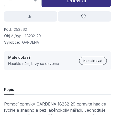
Do košíku
Kód:
253562
Obj.č./typ:
18232-29
Výrobce:
GARDENA
Máte dotaz?
Kontaktovat
Napište nám, brzy se ozveme
GARDENA opravka 13 mm (1/2")
127,
Kč
81
117,
Kč
36
Popis
Pomocí opravky GARDENA 18232-29 opravíte hadice
rychle a snadno a bez jakéhokoliv nářadí. Jednoduše