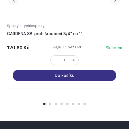
Spojky a rychlospojky
Z
GARDENA SB-profi šroubení 3/4" na 1"
a
120,
Kč
99,
Kč bez DPH
60
Skladem
67
Do košíku