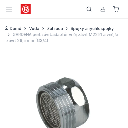
Můj účet
Domů
Voda
Zahrada
Spojky a rychlospojky
GARDENA perl.závit.adaptér vněj závit M22x1 a vnějši
závit 26,5 mm (G3/4)