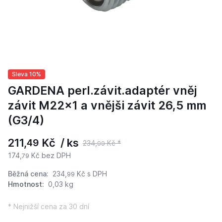
Sleva 10%
GARDENA perl.závit.adaptér vněj
závit M22x1 a vnějši závit 26,5 mm
(G3/4)
211,
Kč / ks
49
234,
Kč *
99
174,
Kč bez DPH
79
Běžná cena:
234,
Kč
s DPH
99
Hmotnost:
0,03 kg
* Nejnižší cena za 30 dní