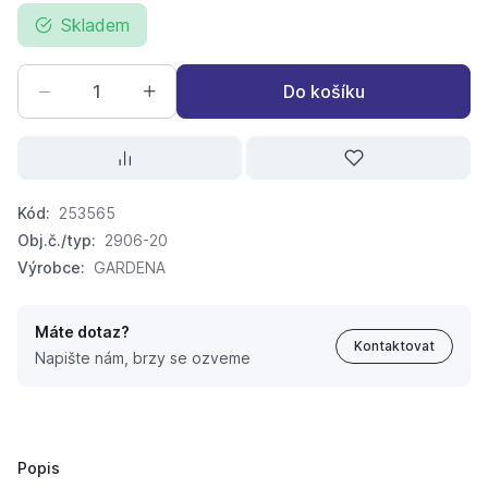
Skladem
Do košíku
Kód:
253565
Obj.č./typ:
2906-20
Výrobce:
GARDENA
Máte dotaz?
Kontaktovat
Napište nám, brzy se ozveme
GARDENA perl.závit.adaptér vněj závit M22x1 a vnějši 
211,
Kč
49
194,
Kč
21
Popis