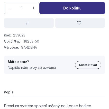
Do košíku
Kód:
253623
Obj.č./typ:
18253-50
Výrobce:
GARDENA
Máte dotaz?
Kontaktovat
Napište nám, brzy se ozveme
GARDENA Stopspojka Premium 1/2" - 5/8"
324 Kč
297,
Kč
52
Popis
Premium systém spojení určený na konec hadice