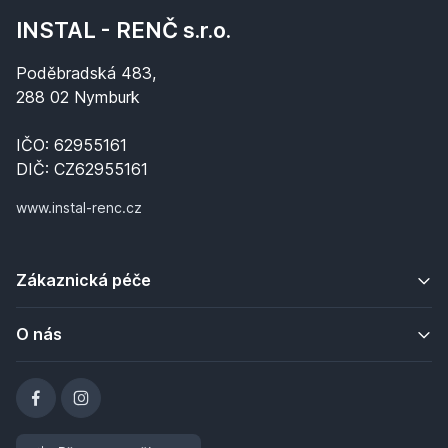
INSTAL - RENČ s.r.o.
Poděbradská 483,
288 02 Nymburk
IČO: 62955161
DIČ: CZ62955161
www.instal-renc.cz
Zákaznická péče
O nás