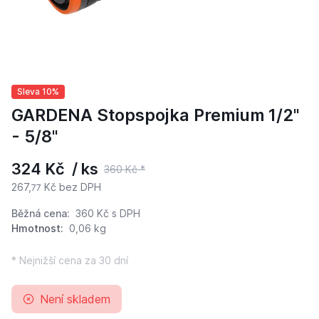
Sleva 10%
GARDENA Stopspojka Premium 1/2"
- 5/8"
324 Kč / ks
360 Kč *
267,
Kč bez DPH
77
Běžná cena:
360 Kč
s DPH
Hmotnost:
0,06 kg
* Nejnižší cena za 30 dní
Není skladem