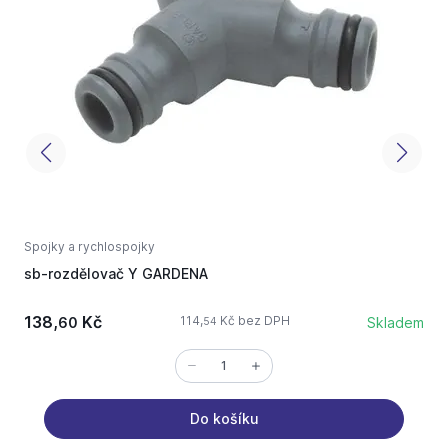
Spojky a rychlospojky
S
sb-rozdělovač Y GARDENA
b
138,
Kč
9
114,
Kč bez DPH
60
Skladem
54
Do košíku