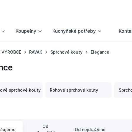
Koupelny
Kuchyňské potřeby
Konta
VÝROBCE
RAVAK
Sprchové kouty
Elegance
nce
hové sprchové kouty
Rohové sprchové kouty
Sprch
Od
učujeme
Od nejdražšího