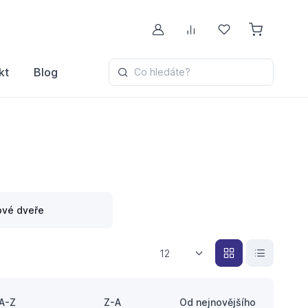
Můj účet
Porovnávání
Oblíbené
kt
Blog
Co hledáte?
ové dveře
12
A-Z
Z-A
Od nejnovějšího