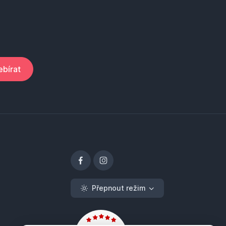
bírat
Přepnout režim