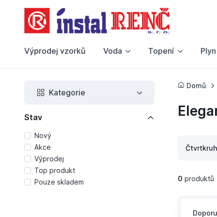
Výprodej vzorků
Voda
Topení
Plyn
Domů
Kategorie
Elega
Stav
Nový
Akce
Čtvrtkru
Výprodej
Top produkt
0
produktů
Pouze skladem
Dopor