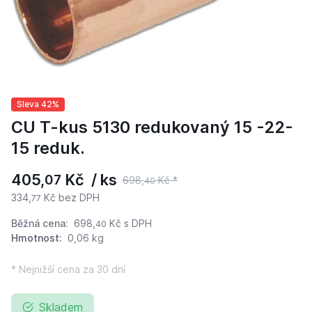
Sleva 42%
CU T-kus 5130 redukovaný 15 -22-
15 reduk.
405,
Kč / ks
07
698,
Kč *
40
334,
Kč bez DPH
77
Běžná cena:
698,
Kč
s DPH
40
Hmotnost:
0,06 kg
* Nejnižší cena za 30 dní
Skladem