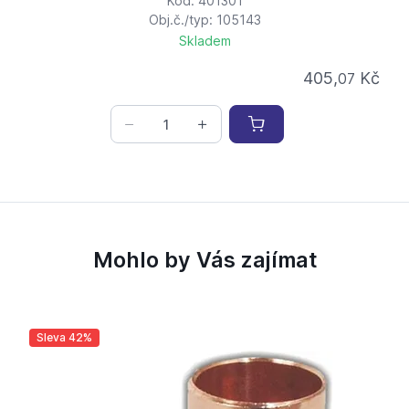
Kód: 401301
Obj.č./typ: 105143
Skladem
405,
Kč
07
Mohlo by Vás zajímat
Sleva 42%