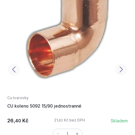
Cu tvarovky
C
CU koleno 5092 15/90 jednostranné
C
26,
Kč
21,
Kč bez DPH
40
Skladem
82