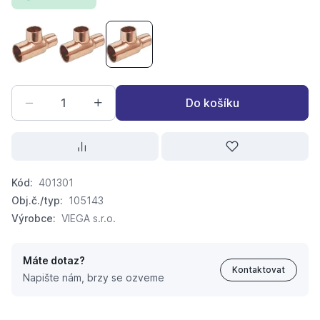
CU T-kus 5130 redukovaný 15 -12-15 reduk.
CU T-kus 5130 redukovaný 15 -18-15 reduk.
CU T-kus 5130 redukovaný 15 -22-15 r
Do košíku
Kód:
401301
Obj.č./typ:
105143
Výrobce:
VIEGA s.r.o.
Máte dotaz?
Kontaktovat
Napište nám, brzy se ozveme