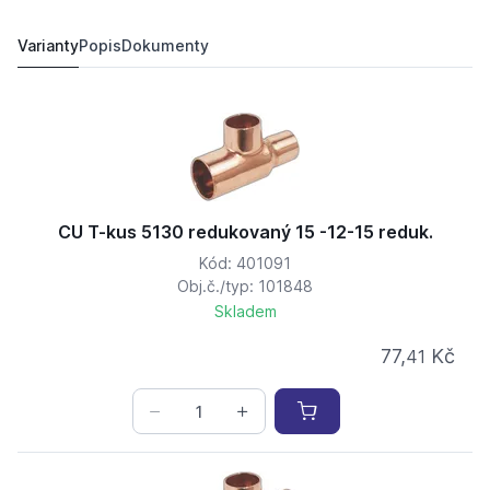
CU T-kus 5130 redukovaný 15 -22-15 reduk.
405,
Kč
07
577,
Kč
19
Varianty
Popis
Dokumenty
CU T-kus 5130 redukovaný 15 -12-15 reduk.
Kód: 401091
Obj.č./typ: 101848
Skladem
77,
Kč
41