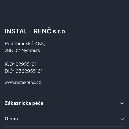
INSTAL - RENČ s.r.o.
Poděbradská 483,
288 02 Nymburk
IČO: 62955161
DIČ: CZ62955161
www.instal-renc.cz
Zákaznická péče
O nás