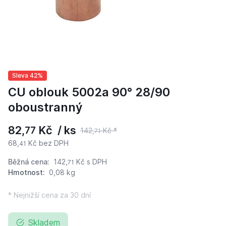
Sleva 42%
CU oblouk 5002a 90° 28/90
oboustranný
82,
Kč / ks
77
142,
Kč *
71
68,
Kč bez DPH
41
Běžná cena:
142,
Kč
s DPH
71
Hmotnost:
0,08 kg
* Nejnižší cena za 30 dní
Skladem