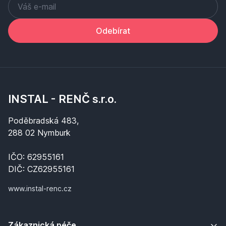
Odebírat
INSTAL - RENČ s.r.o.
Poděbradská 483,
288 02 Nymburk
IČO: 62955161
DIČ: CZ62955161
www.instal-renc.cz
Zákaznická péče