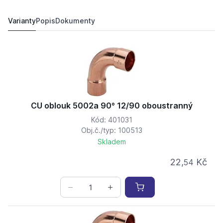
CU oblouk 5002a 90° 28/90 oboustranný
82,
Kč
77
117,
Kč
94
Varianty
Popis
Dokumenty
CU oblouk 5002a 90° 12/90 oboustranný
Kód: 401031
Obj.č./typ: 100513
Skladem
22,
Kč
54