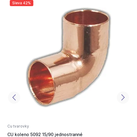
Sleva 42%
Cu tvarovky
C
CU koleno 5092 15/90 jednostranné
C