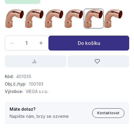
CU oblouk 5002a 90° 12/90 oboustranný
CU oblouk 5002a 90° 15/90 oboustranný
CU oblouk 5002a 90° 18/90 oboustran
CU oblouk 5002a 90° 22/90 
CU oblouk 5002a 9
CU oblouk
Do košíku
Kód:
401035
Obj.č./typ:
100193
Výrobce:
VIEGA s.r.o.
Máte dotaz?
Kontaktovat
Napište nám, brzy se ozveme