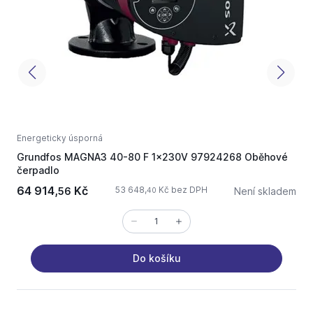
Energeticky úsporná
O
Grundfos MAGNA3 40-80 F 1x230V 97924268 Oběhové
N
čerpadlo
64 914,
Kč
53 648,
Kč bez DPH
56
Není skladem
40
Do košíku