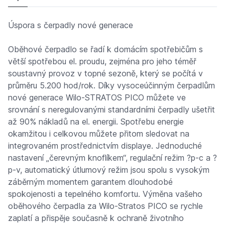
Úspora s čerpadly nové generace
Oběhové čerpadlo se řadí k domácím spotřebičům s
větší spotřebou el. proudu, zejména pro jeho téměř
soustavný provoz v topné sezoně, který se počítá v
průměru 5.200 hod/rok. Díky vysoceúčinným čerpadlům
nové generace Wilo-STRATOS PICO můžete ve
srovnání s neregulovanými standardními čerpadly ušetřit
až 90% nákladů na el. energii. Spotřebu energie
okamžitou i celkovou můžete přitom sledovat na
integrovaném prostřednictvím displaye. Jednoduché
nastavení „čerevným knoflíkem“, regulační režim ?p-c a ?
p-v, automatický útlumový režim jsou spolu s vysokým
záběrným momentem garantem dlouhodobé
spokojenosti a tepelného komfortu. Výměna vašeho
oběhového čerpadla za Wilo-Stratos PICO se rychle
zaplatí a přispěje současně k ochraně životního