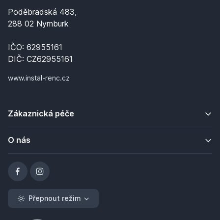
Poděbradská 483,
288 02 Nymburk
IČO: 62955161
DIČ: CZ62955161
www.instal-renc.cz
Zákaznická péče
O nás
Přepnout režim