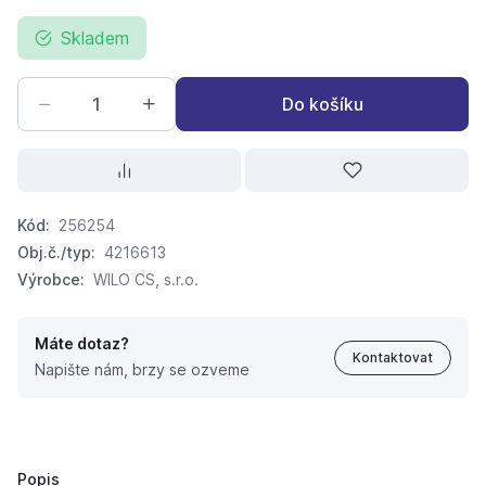
Skladem
Do košíku
Kód:
256254
Obj.č./typ:
4216613
Výrobce:
WILO CS, s.r.o.
Máte dotaz?
Kontaktovat
Napište nám, brzy se ozveme
čerpadlo Wilo s vysokou účinností STRATOS PICO 25/1
6 396,
Kč
97
10 573,
Kč
50
Popis