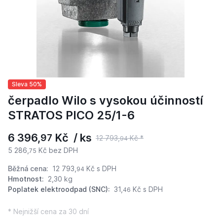
Sleva 50%
čerpadlo Wilo s vysokou účinností
STRATOS PICO 25/1-6
6 396,
Kč / ks
97
12 793,
Kč *
94
5 286,
Kč bez DPH
75
Běžná cena:
12 793,
Kč
s DPH
94
Hmotnost:
2,30 kg
Poplatek elektroodpad (SNC):
31,
Kč s DPH
46
* Nejnižší cena za 30 dní