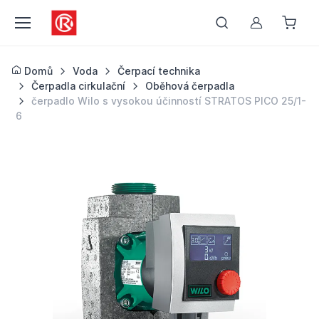
Můj účet
Domů
Voda
Čerpací technika
Čerpadla cirkulační
Oběhová čerpadla
čerpadlo Wilo s vysokou účinností STRATOS PICO 25/1-
6