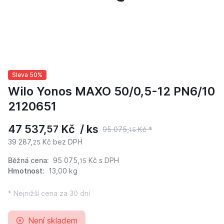
Sleva 50%
Wilo Yonos MAXO 50/0,5-12 PN6/10
2120651
47 537,
Kč / ks
57
95 075,
Kč *
15
39 287,
Kč bez DPH
25
Běžná cena:
95 075,
Kč
s DPH
15
Hmotnost:
13,00 kg
* Nejnižší cena za 30 dní
Není skladem