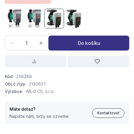
Wilo Yonos MAXO 25/0,5-7 PN10
Wilo Yonos MAXO 30/0,5-7 PN10
Wilo Yonos MAXO 50/0,5-12 PN6/10 21
Wilo Yonos MAXO 50/0,5-9 P
Do košíku
Kód:
256289
Obj.č./typ:
2120651
Výrobce:
WILO CS, s.r.o.
Máte dotaz?
Kontaktovat
Napište nám, brzy se ozveme