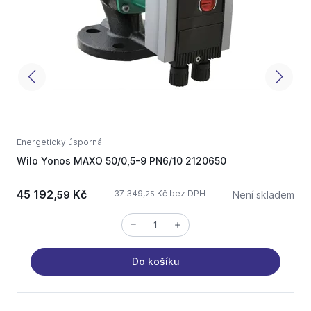
Energeticky úsporná
E
Wilo Yonos MAXO 50/0,5-9 PN6/10 2120650
č
45 192,
Kč
8
37 349,
Kč bez DPH
59
Není skladem
25
Do košíku