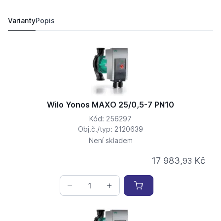
Wilo Yonos MAXO 50/0,5-12 PN6/10 2120651
47 537,
Kč
57
78 574,
Kč
50
Varianty
Popis
Wilo Yonos MAXO 25/0,5-7 PN10
Kód: 256297
Obj.č./typ: 2120639
Není skladem
17 983,
Kč
93