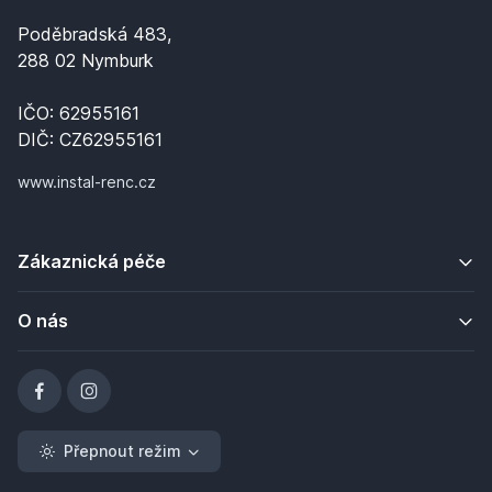
Poděbradská 483,
288 02 Nymburk
IČO: 62955161
DIČ: CZ62955161
www.instal-renc.cz
Zákaznická péče
O nás
Přepnout režim