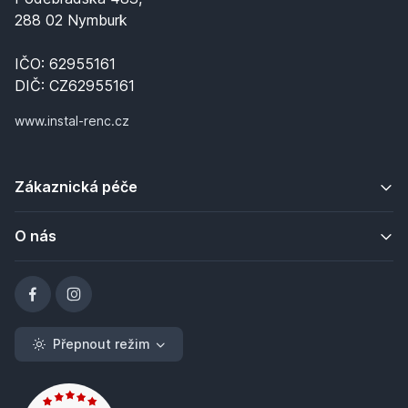
288 02 Nymburk
IČO: 62955161
DIČ: CZ62955161
www.instal-renc.cz
Zákaznická péče
O nás
Přepnout režim