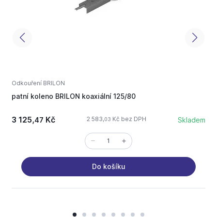
Odkouření BRILON
O
patní koleno BRILON koaxiální 125/80
3 125,
Kč
1
2 583,
Kč bez DPH
47
Skladem
03
Do košíku