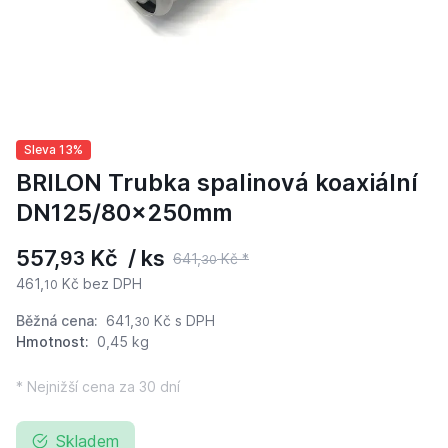
Sleva 13%
BRILON Trubka spalinová koaxiální
DN125/80x250mm
557,
Kč / ks
93
641,
Kč *
30
461,
Kč bez DPH
10
Běžná cena:
641,
Kč
s DPH
30
Hmotnost:
0,45 kg
* Nejnižší cena za 30 dní
Skladem