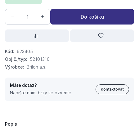
Do košíku
Kód:
623405
Obj.č./typ:
52101310
Výrobce:
Brilon a.s.
Máte dotaz?
Kontaktovat
Napište nám, brzy se ozveme
BRILON Trubka spalinová koaxiální DN125/80x250mm
557,
Kč
93
530 Kč
Popis