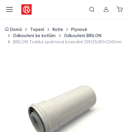
Můj účet
Domů
Topení
Kotle
Plynové
Odkouření ke kotlům
Odkouření BRILON
BRILON Trubka spalinová koaxiální DN125/80x250mm