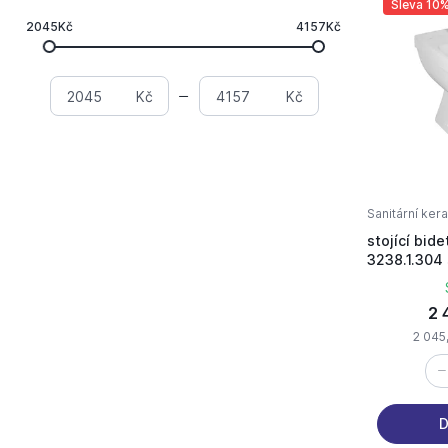
Sleva 10
2045Kč
4157Kč
Kč
Kč
Sanitární ker
stojící bid
3238.1.304 
baterii
2 
2 045
D