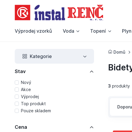
Výprodej vzorků
Voda
Topení
Plyn
Domů
Kategorie
Bidety
Stav
Nový
3
produkty
Akce
Výprodej
Top produkt
Dopor
Pouze skladem
Cena