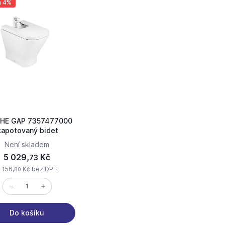
a 4%
HE GAP 7357477000
 kapotovaný bidet
Není skladem
5 029,
Kč
73
 156,
Kč bez DPH
80
Do košíku