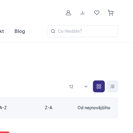
Můj účet
Porovnávání
Oblíbené
kt
Blog
Co hledáte?
12
A-Z
Z-A
Od nejnovějšího