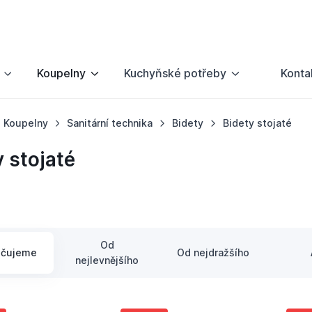
Koupelny
Kuchyňské potřeby
Konta
Koupelny
Sanitární technika
Bidety
Bidety stojaté
 stojaté
Od
učujeme
Od nejdražšího
nejlevnějšího