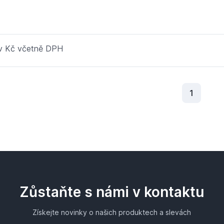
 v Kč včetně DPH
Aktuální
1
Zůstaňte s námi v kontaktu
Získejte novinky o našich produktech a slevách