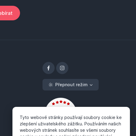
bírat
Přepnout režim
Tyto webové stránky používají soubory cookie ke
zlepšení uživatelského zážitku. Používáním našich
webových stránek souhlasíte se všemi soubory