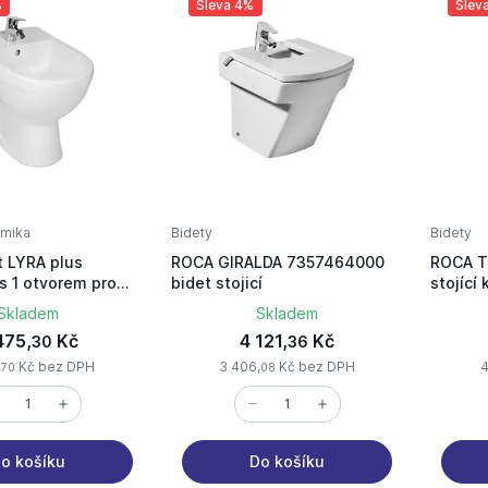
%
Sleva 4%
Slev
amika
Bidety
Bidety
et LYRA plus
ROCA GIRALDA 7357464000
ROCA T
s 1 otvorem pro
bidet stojicí
stojící
Skladem
Skladem
475,
Kč
4 121,
Kč
30
36
,
Kč bez DPH
3 406,
Kč bez DPH
4
70
08
o košíku
Do košíku