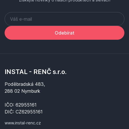
Odebírat
INSTAL - RENČ s.r.o.
Poděbradská 483,
288 02 Nymburk
IČO: 62955161
DIČ: CZ62955161
www.instal-renc.cz