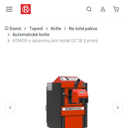
Můj účet
Domů
Topení
Kotle
Na tuhá paliva
Automatické kotle
ATMOS s úpravnou pro hořák DC 18 S pravý