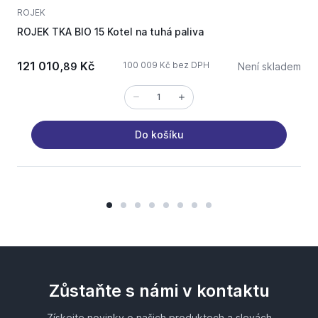
ROJEK
A
ROJEK TKA BIO 15 Kotel na tuhá paliva
121 010,
Kč
100 009 Kč bez DPH
89
Není skladem
Do košíku
Zůstaňte s námi v kontaktu
Získejte novinky o našich produktech a slevách