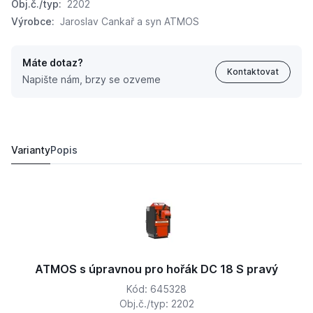
Obj.č./typ:
2202
Výrobce:
Jaroslav Cankař a syn ATMOS
Máte dotaz?
Kontaktovat
Napište nám, brzy se ozveme
ATMOS s úpravnou pro hořák DC 18 S pravý
67 566,
Kč
40
69 800 Kč
Varianty
Popis
ATMOS s úpravnou pro hořák DC 18 S pravý
Kód: 645328
Obj.č./typ: 2202