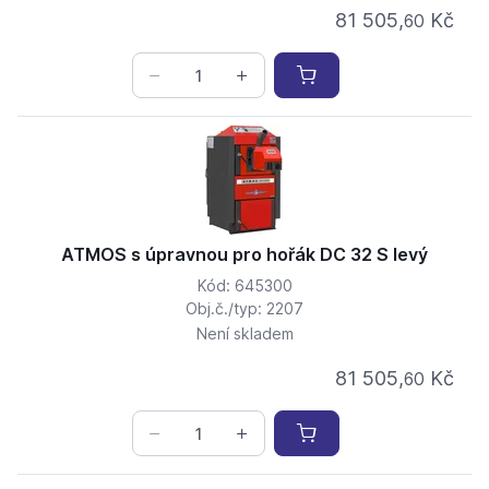
81 505,
Kč
60
ATMOS s úpravnou pro hořák DC 32 S levý
Kód: 645300
Obj.č./typ: 2207
Není skladem
81 505,
Kč
60