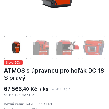
Sleva 20%
ATMOS s úpravnou pro hořák DC 18
S pravý
67 566,
Kč / ks
40
84 458 Kč *
55 840 Kč bez DPH
Běžná cena:
84 458 Kč
s DPH