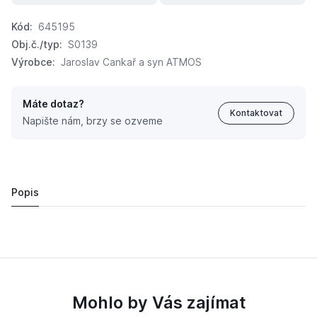
Kód:
645195
Obj.č./typ:
S0139
Výrobce:
Jaroslav Cankař a syn ATMOS
Máte dotaz?
Kontaktovat
Napište nám, brzy se ozveme
ATMOS Odtahový ventilátor
6 187,
Kč
09
Popis
Mohlo by Vás zajímat