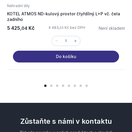
Náhradní díly
N
KOTEL ATMOS ND-kulový prostor čtyřdílný L+P vč. čela
A
zadního
5 425,
Kč
1
4 483,
Kč bez DPH
04
Není skladem
50
Do košíku
Zůstaňte s námi v kontaktu