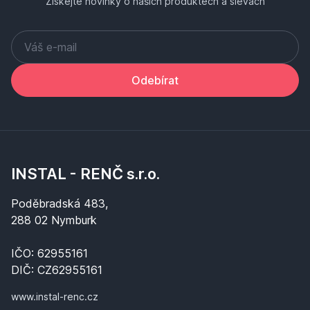
Získejte novinky o našich produktech a slevách
Odebírat
INSTAL - RENČ s.r.o.
Poděbradská 483,
288 02 Nymburk
IČO: 62955161
DIČ: CZ62955161
www.instal-renc.cz