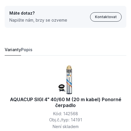
Máte dotaz?
Kontaktovat
Napište nám, brzy se ozveme
AQUACUP SIGI 4" 40/100 M (20m kabel) Ponorné čerpa
6 470,
Kč
87
5 942,
Kč
03
Varianty
Popis
AQUACUP SIGI 4" 40/60 M (20 m kabel) Ponorné
čerpadlo
Kód: 142568
Obj.č./typ: 14191
Není skladem