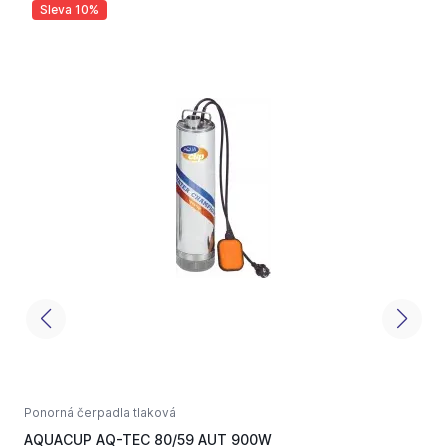
Sleva 10%
Ponorná čerpadla tlaková
P
AQUACUP AQ-TEC 80/59 AUT 900W