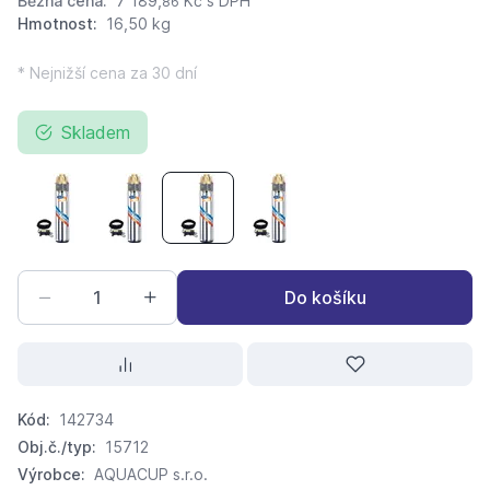
Běžná cena:
7 189,
Kč
s DPH
86
Hmotnost:
16,50 kg
* Nejnižší cena za 30 dní
Skladem
AQUACUP SIGI 4" 40/60 M (20 m kabel) Ponorné čerpadlo
AQUACUP SIGI 4" 40/60 M (30 m kabel) Ponorné
AQUACUP SIGI 4" 40/100 M (20m kabel
AQUACUP SIGI 4" 40/100 M (
Do košíku
Kód:
142734
Obj.č./typ:
15712
Výrobce:
AQUACUP s.r.o.