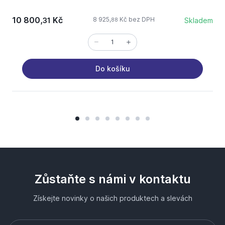
10 800,
Kč
5
8 925,
Kč bez DPH
31
Skladem
88
Do košíku
Zůstaňte s námi v kontaktu
Získejte novinky o našich produktech a slevách