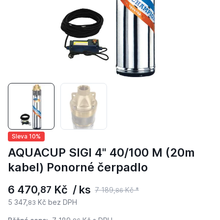
Sleva 10%
AQUACUP SIGI 4" 40/100 M (20m
kabel) Ponorné čerpadlo
6 470,
Kč / ks
87
7 189,
Kč *
86
5 347,
Kč bez DPH
83