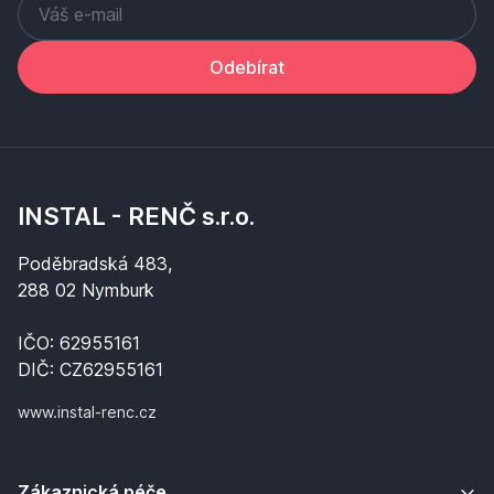
Odebírat
INSTAL - RENČ s.r.o.
Poděbradská 483,
288 02 Nymburk
IČO: 62955161
DIČ: CZ62955161
www.instal-renc.cz
Zákaznická péče