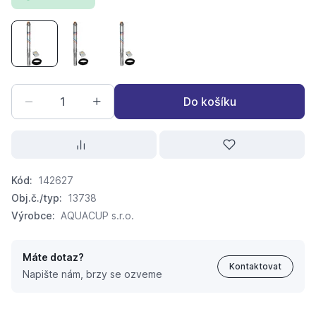
AQUACUP ELECTRA 3,5" 45/78 M (25 m kabel)
AQUACUP ELECTRA 3,5" 45/78 M (35 m kabel)
AQUACUP ELECTRA 3,5" 45/100 M (25 
Do košíku
Kód:
142627
Obj.č./typ:
13738
Výrobce:
AQUACUP s.r.o.
Máte dotaz?
Kontaktovat
Napište nám, brzy se ozveme