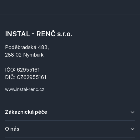
INSTAL - RENČ s.r.o.
Poděbradská 483,
288 02 Nymburk
IČO: 62955161
DIČ: CZ62955161
www.instal-renc.cz
Zákaznická péče
O nás