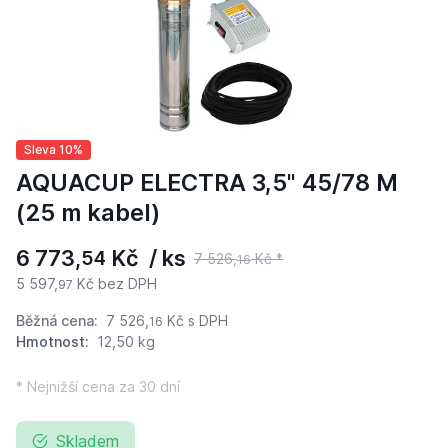
Sleva 10%
AQUACUP ELECTRA 3,5" 45/78 M
(25 m kabel)
6 773,
Kč / ks
54
7 526,
Kč *
16
5 597,
Kč bez DPH
97
Běžná cena:
7 526,
Kč
s DPH
16
Hmotnost:
12,50 kg
* Nejnižší cena za 30 dní
Skladem