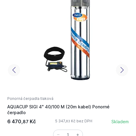
Ponorná čerpadla tlaková
P
AQUACUP SIGI 4" 40/100 M (20m kabel) Ponorné
A
čerpadlo
6 470,
Kč
7
5 347,
Kč bez DPH
87
Skladem
83