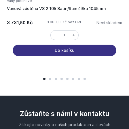
Vany plechové
V
Vanová zástěna VS 2 105 Satin/Rain šířka 1045mm
J
3 731,
Kč
3 083,
Kč bez DPH
50
Není skladem
88
Do košíku
Zůstaňte s námi v kontaktu
Získejte novinky o našich produktech a slevách