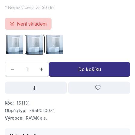
* Nejnižší cena za 30 dní
Není skladem
Vanová zástěna VS 3 100 bílý/Rain šířka 996mm
Vanová zástěna VS 3 100 bílý/Transparent šířk
Vanová zástěna VS 3 100 Satin/Transp
Do košíku
Kód:
151131
Obj.č./typ:
795P0100Z1
Výrobce:
RAVAK a.s.