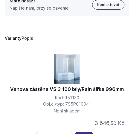
Máte dotaz?
Kontaktovat
Napište nám, brzy se ozveme
Vanová zástěna VS 3 100 bílý/Transparent šířka 996m
4 411,
Kč
50
4 289,
Kč
26
Varianty
Popis
Vanová zástěna VS 3 100 bílý/Rain šířka 996mm
Kód: 151130
Obj.č./typ: 795P010041
Není skladem
3 646,
Kč
50