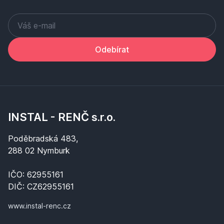
Odebírat
INSTAL - RENČ s.r.o.
Poděbradská 483,
288 02 Nymburk
IČO: 62955161
DIČ: CZ62955161
www.instal-renc.cz