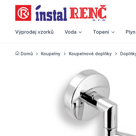
Výprodej vzorků
Voda
Topení
Plyn
Domů
Koupelny
Koupelnové doplňky
Doplňk