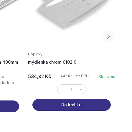
Doplňky
Doplň
sem 400mm
mýdlenka chrom 0102.0
držák
534,
Kč
509,
442 Kč bez DPH
ení
82
Skladem
kladem
Do košíku