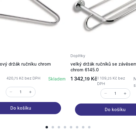
Doplňky
kový držák ručníku chrom
velký držák ručníků se závě
chrom 6145.0
1 342,
Kč
420,
Kč bez DPH
1 109,
Kč bez
Skladem
19
N
75
25
DPH
s
Do košíku
Do košíku