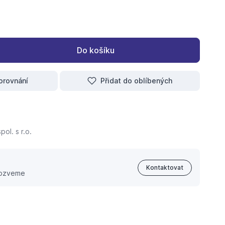
Do košíku
orovnání
Přidat do oblíbených
ol. s r.o.
Kontaktovat
 ozveme