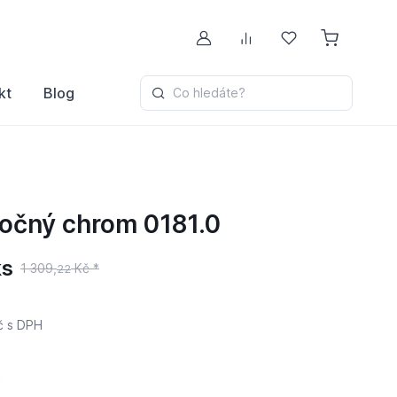
Můj účet
Porovnávání
Oblíbené
kt
Blog
Co hledáte?
točný chrom 0181.0
ks
1 309,
Kč *
22
č
s DPH