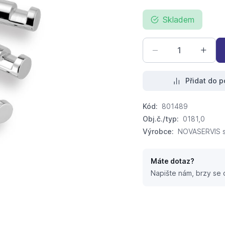
Skladem
Přidat do p
Kód:
801489
Obj.č./typ:
0181,0
Výrobce:
NOVASERVIS sp
Máte dotaz?
Napište nám, brzy se