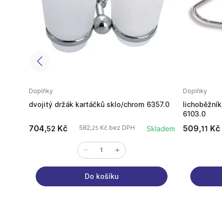
Doplňky
Doplňky
dvojitý držák kartáčků sklo/chrom 6357.0
lichoběžní
6103.0
704,
Kč
509,
Kč
582,
Kč bez DPH
52
Skladem
11
25
Do košíku