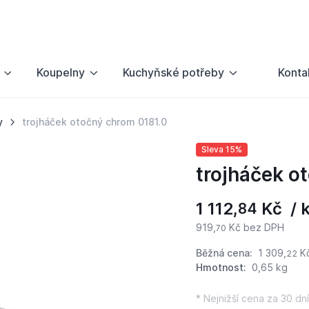
Koupelny
Kuchyňské potřeby
Konta
y
trojháček otočný chrom 0181.0
Sleva 15%
trojháček o
1 112,
Kč / 
84
919,
Kč bez DPH
70
Běžná cena:
1 309,
K
22
Hmotnost:
0,65 kg
* Nejnižší cena za 30 dní