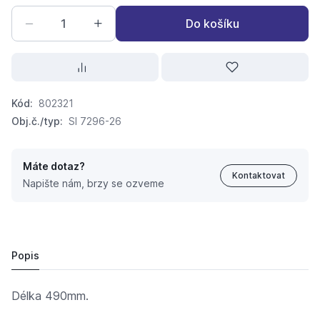
Do košíku
Kód:
802321
Obj.č./typ:
SI 7296-26
Máte dotaz?
Kontaktovat
Napište nám, brzy se ozveme
dvouramenný držák ručníků chrom SI 7296-26
439,
Kč
12
412,
Kč
40
Popis
Délka 490mm.