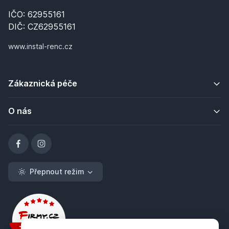
IČO: 62955161
DIČ: CZ62955161
www.instal-renc.cz
Zákaznická péče
O nás
Přepnout režim