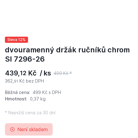
Sleva 12%
dvouramenný držák ručníků chrom
SI 7296-26
439,
Kč / ks
12
499 Kč *
362,
Kč bez DPH
91
Běžná cena:
499 Kč
s DPH
Hmotnost:
0,37 kg
* Nejnižší cena za 30 dní
Není skladem