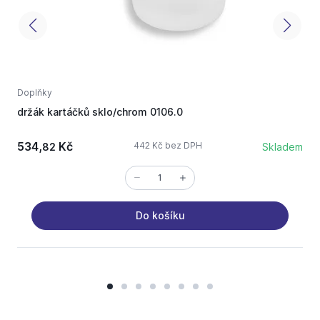
Doplňky
D
držák kartáčků sklo/chrom 0106.0
v
534,
Kč
1
442 Kč bez DPH
82
Skladem
Do košíku