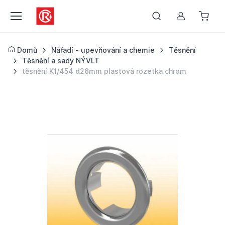
Můj účet
Domů
Nářadí - upevňování a chemie
Těsnění
Těsnění a sady NÝVLT
těsnění K1/454 d26mm plastová rozetka chrom