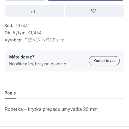
Kód:
197441
Obj.č./typ:
K1/454
Výrobce:
TĚSNĚNÍ NÝVLT s.r.o.
Máte dotaz?
Kontaktovat
Napište nám, brzy se ozveme
těsnění K1/454 d26mm plastová rozetka chrom
53,
Kč
91
Popis
Rozetka – krytka přepadu umyvadla 26 mm