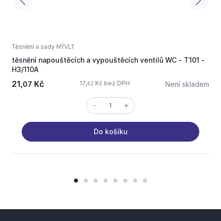
Těsnění a sady NÝVLT
T
těsnění napouštěcích a vypouštěcích ventilů WC - T101 -
t
H3/110A
21,
Kč
1
17,
Kč bez DPH
07
Není skladem
42
Do košíku