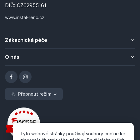
DIČ: CZ62955161
www.instal-renc.cz
Zákaznická péče
O nás
Přepnout režim
Tyto webové stránky používají soubory cookie ke