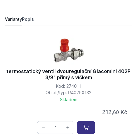
termostatický ventil dvouregulační Giacomini 402P 3/
212,
Kč
60
251 Kč
Varianty
Popis
termostatický ventil dvouregulační Giacomini 402P
3/8" přímý s víčkem
Kód: 274011
Obj.č./typ: R402PX132
Skladem
212,
Kč
60