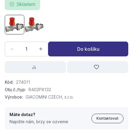
Skladem
termostatický ventil dvouregulační Giacomini 402P 3/8" 
termostatický ventil dvouregulační Giacomini 4
Do košíku
Kód:
274011
Obj.č./typ:
R402PX132
Výrobce:
GIACOMINI CZECH, s.r.o.
Máte dotaz?
Kontaktovat
Napište nám, brzy se ozveme