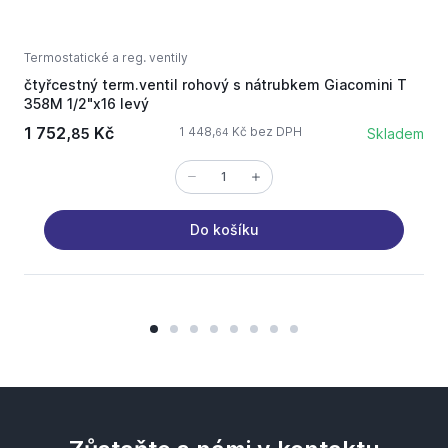
Termostatické a reg. ventily
T
čtyřcestný term.ventil rohový s nátrubkem Giacomini T
r
358M 1/2"x16 levý
m
1 752,
Kč
1 448,
Kč bez DPH
85
Skladem
64
Do košíku