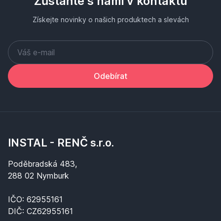
Zůstaňte s námi v kontaktu
Získejte novinky o našich produktech a slevách
Odebírat
INSTAL - RENČ s.r.o.
Poděbradská 483,
288 02 Nymburk
IČO: 62955161
DIČ: CZ62955161