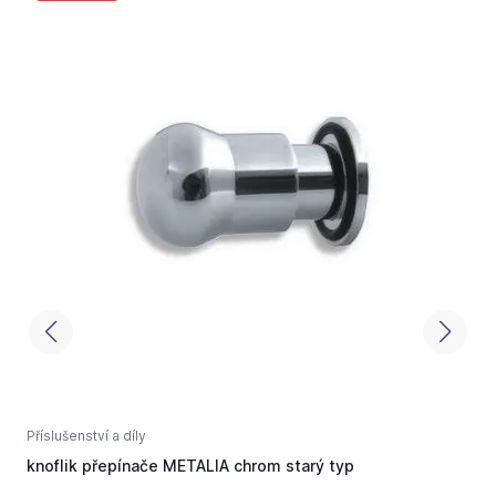
Příslušenství a díly
P
knoflik přepínače METALIA chrom starý typ
N