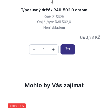
T/posuvný držák RAIL 502.0 chrom
Kód: 215628
Obj.č./typ: RAIL502,0
Není skladem
893,
Kč
88
Mohlo by Vás zajímat
Sleva 14%