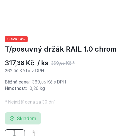
Sleva 14%
T/posuvný držák RAIL 1.0 chrom
317,
Kč / ks
38
369,
Kč *
05
262,
Kč bez DPH
30
Běžná cena:
369,
Kč
s DPH
05
Hmotnost:
0,26 kg
* Nejnižší cena za 30 dní
Skladem