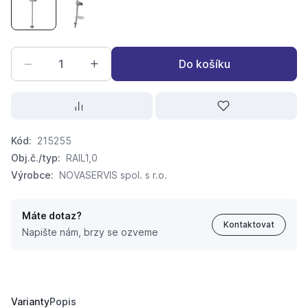
T/posuvný držák RAIL 1.0 chrom
T/posuvný držák RAIL 502.0 chrom
Do košíku
Kód:
215255
Obj.č./typ:
RAIL1,0
Výrobce:
NOVASERVIS spol. s r.o.
Máte dotaz?
Kontaktovat
Napište nám, brzy se ozveme
T/posuvný držák RAIL 1.0 chrom
317,
Kč
38
305 Kč
Varianty
Popis