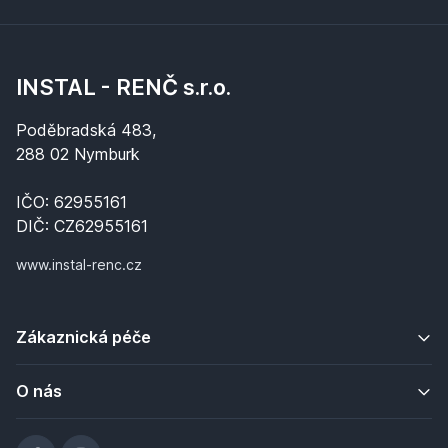
INSTAL - RENČ s.r.o.
Poděbradská 483,
288 02 Nymburk
IČO: 62955161
DIČ: CZ62955161
www.instal-renc.cz
Zákaznická péče
O nás