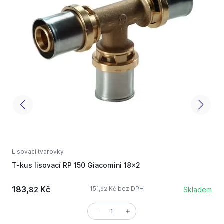
Lisovací tvarovky
L
T-kus lisovací RP 150 Giacomini 18x2
l
183,
Kč
151,
Kč bez DPH
82
Skladem
92