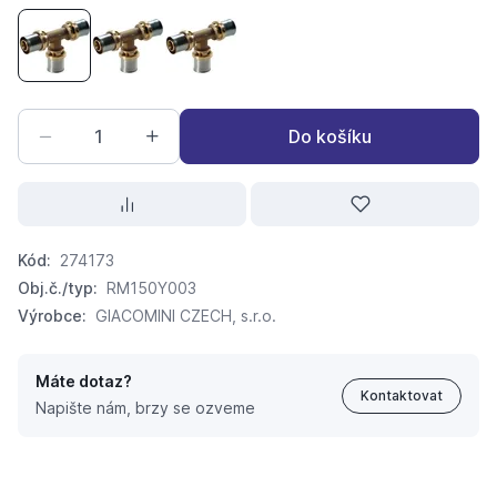
T-kus lisovací RM 150 Giacomini 16x2
T-kus lisovací RM 150 Giacomini 20x2
T-kus lisovací RM 150 Giacomini 26x3
Do košíku
Kód:
274173
Obj.č./typ:
RM150Y003
Výrobce:
GIACOMINI CZECH, s.r.o.
Máte dotaz?
Kontaktovat
Napište nám, brzy se ozveme
T-kus lisovací RM 150 Giacomini 16x2