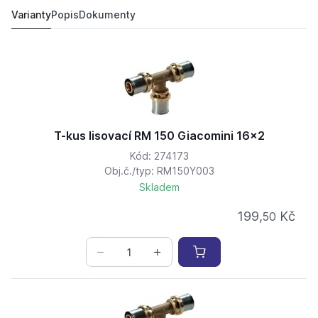
199,
Kč
50
229 Kč
Varianty
Popis
Dokumenty
T-kus lisovací RM 150 Giacomini 16x2
Kód: 274173
Obj.č./typ: RM150Y003
Skladem
199,
Kč
50