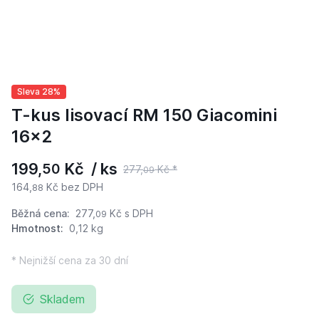
Sleva 28%
T-kus lisovací RM 150 Giacomini
16x2
199,
Kč / ks
50
277,
Kč *
09
164,
Kč bez DPH
88
Běžná cena:
277,
Kč
s DPH
09
Hmotnost:
0,12 kg
* Nejnižší cena za 30 dní
Skladem