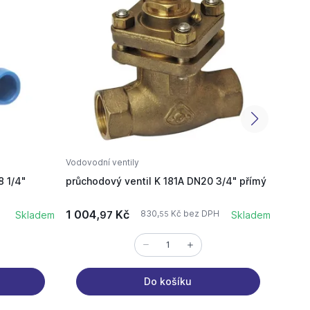
Vodovodní ventily
Vodovo
 1/4"
průchodový ventil K 181A DN20 3/4" přímý
mosaz
1 004,
Kč
288,
830,
Kč bez DPH
Skladem
97
Skladem
55
Do košíku