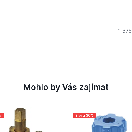
1 675
Mohlo by Vás zajímat
%
Sleva 30%