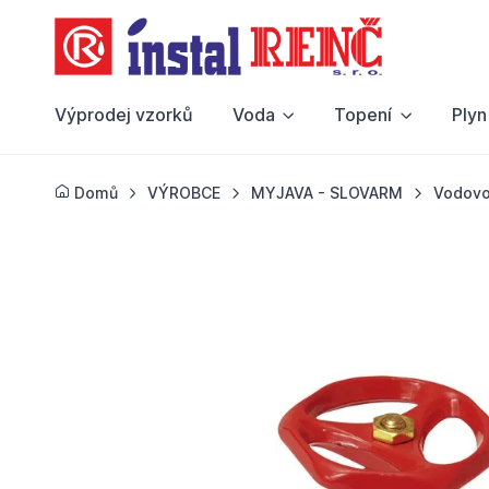
Výprodej vzorků
Voda
Topení
Plyn
Domů
VÝROBCE
MYJAVA - SLOVARM
Vodovo