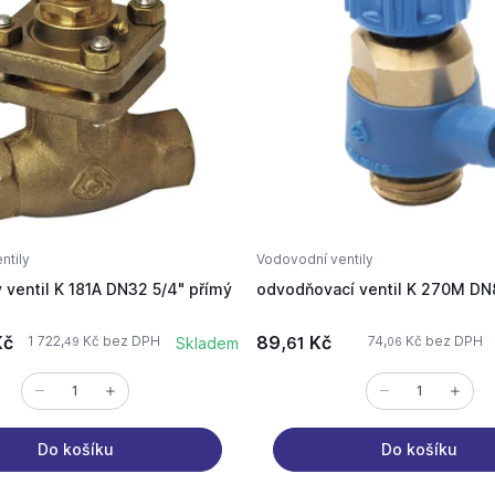
ntily
Vodovodní ventily
 ventil K 181A DN32 5/4" přímý
odvodňovací ventil K 270M DN8
č
89,
Kč
1 722,
Kč bez DPH
74,
Kč bez DPH
Skladem
61
49
06
Do košíku
Do košíku