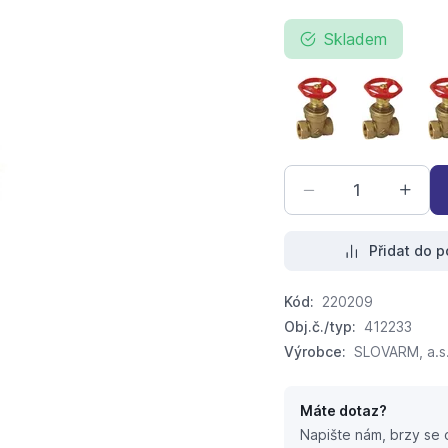
Skladem
šoupátko klínové 
šoupátko
Přidat do p
Kód:
220209
Obj.č./typ:
412233
Výrobce:
SLOVARM, a.s
Máte dotaz?
Napište nám, brzy se