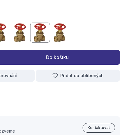
V 3040 DN15 1/2"
 klínové V 3040 DN20 3/4"
šoupátko klínové V 3040 DN25 1"
šoupátko klínové V 3040 DN32 5/4"
šoupátko klínové V 3040 DN40 6/4"
šoupátko klínové V 3040 DN50 2"
Do košíku
orovnání
Přidat do oblíbených
.
Kontaktovat
 ozveme