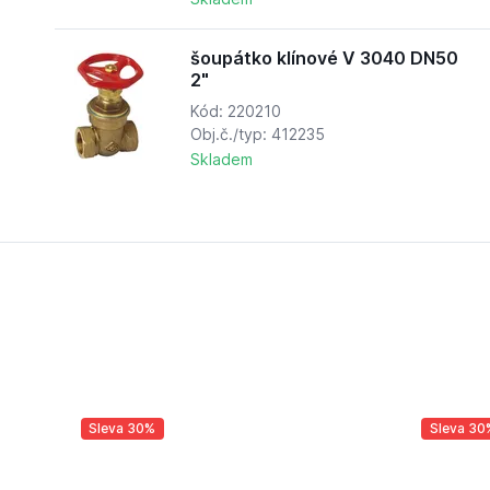
šoupátko klínové V 3040 DN50
2"
Kód: 220210
Obj.č./typ: 412235
Skladem
Sleva 30%
Sleva 30