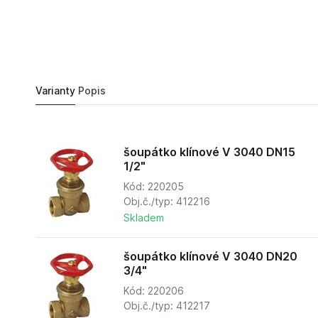
1 086,
Kč
19
šoupátko klínové V 3040 DN40 6/4"
Do košíku
1 282,
Kč
40
Varianty
Popis
šoupátko klínové V 3040 DN15
1/2"
Kód: 220205
Obj.č./typ: 412216
Skladem
šoupátko klínové V 3040 DN20
3/4"
Kód: 220206
Obj.č./typ: 412217