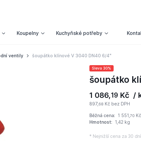
Koupelny
Kuchyňské potřeby
Konta
dní ventily
šoupátko klínové V 3040 DN40 6/4"
Sleva 30%
šoupátko kl
1 086,
Kč / 
19
897,
Kč bez DPH
68
Běžná cena:
1 551,
K
70
Hmotnost:
1,42 kg
* Nejnižší cena za 30 dní