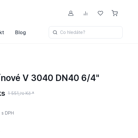
Můj účet
Porovnávání
Oblíbené
kt
Blog
Co hledáte?
ínové V 3040 DN40 6/4"
ks
1 551,
Kč *
70
č
s DPH