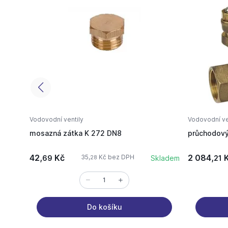
Vodovodní ventily
Vodovodní ve
mosazná zátka K 272 DN8
průchodový
42,
Kč
2 084,
K
35,
Kč bez DPH
69
Skladem
21
28
Do košíku