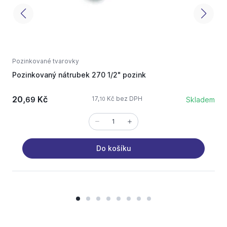
Pozinkované tvarovky
P
Pozinkovaný nátrubek 270 1/2" pozink
p
20,
Kč
17,
Kč bez DPH
69
Skladem
10
Do košíku