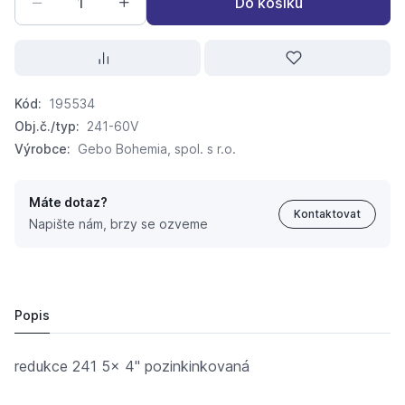
Do košíku
Kód:
195534
Obj.č./typ:
241-60V
Výrobce:
Gebo Bohemia, spol. s r.o.
Máte dotaz?
Kontaktovat
Napište nám, brzy se ozveme
redukce 241 5x 4" pozink
2 178 Kč
2 000 Kč
Popis
redukce 241 5x 4" pozinkinkovaná