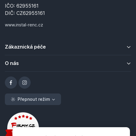
IČO: 62955161
DIČ: CZ62955161
www.instal-renc.cz
Zákaznická péče
O nás
Přepnout režim