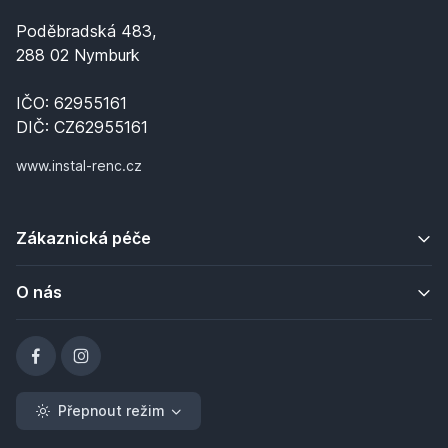
Poděbradská 483,
288 02 Nymburk
IČO: 62955161
DIČ: CZ62955161
www.instal-renc.cz
Zákaznická péče
O nás
Přepnout režim