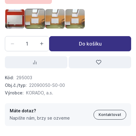
radik VKM8 22-900 x 400 22090040-S0-0010
radik VKM8 22-900 x 500 22090050-S0-0010
radik VKM8 22-900 x 600 22090060-
radik VKM8 22-900 x 1200 
Do košíku
Kód:
295003
Obj.č./typ:
22090050-S0-00
Výrobce:
KORADO, a.s.
Máte dotaz?
Kontaktovat
Napište nám, brzy se ozveme