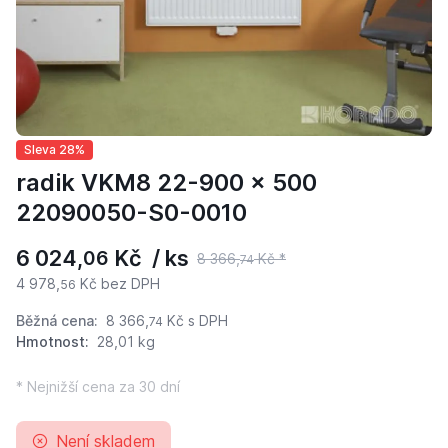
Sleva 28%
radik VKM8 22-900 x 500
22090050-S0-0010
6 024,
Kč / ks
06
8 366,
Kč *
74
4 978,
Kč bez DPH
56
Běžná cena:
8 366,
Kč
s DPH
74
Hmotnost:
28,01 kg
* Nejnižší cena za 30 dní
Není skladem