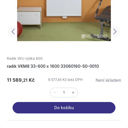
Radik VKU výška 900
R
radik VKM8 33-600 x 1600 33060160-S0-0010
r
11 589,
Kč
9 577,
Kč bez DPH
21
Není skladem
86
Do košíku