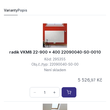
radik VKM8 22-900 x 500 22090050-S0-0010
6 024,
Kč
06
6 914,
Kč
66
Varianty
Popis
radik VKM8 22-900 x 400 22090040-S0-0010
Kód: 295355
Obj.č./typ: 22090040-S0-00
Není skladem
5 526,
Kč
97