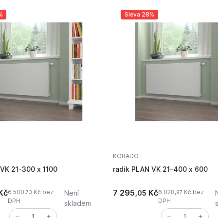
%
Sleva 28%
KORADO
 VK 21-300 x 1100
radik PLAN VK 21-400 x 600
Kč
7 295,
Kč
6 500,
Kč bez
6 028,
Kč bez
Není
05
73
97
DPH
DPH
skladem