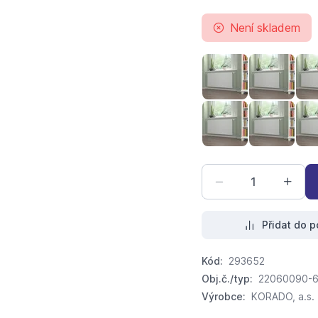
Není skladem
radik PLAN VK 22-
radik PL
radik PLAN VK 22-
radik PL
Přidat do p
Kód:
293652
Obj.č./typ:
22060090-
Výrobce:
KORADO, a.s.