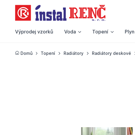
Výprodej vzorků
Voda
Topení
Plyn
Domů
Topení
Radiátory
Radiátory deskové