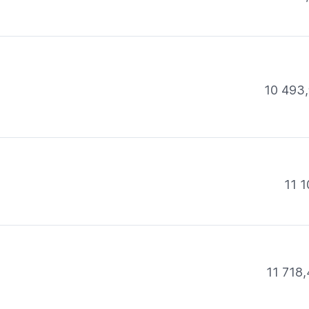
10 493,
11 
11 718,