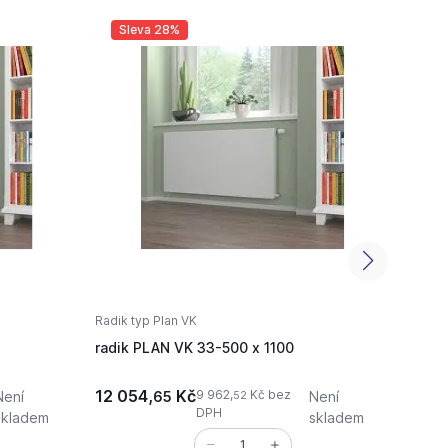
Sleva 28%
Sl
Radik typ Plan VK
KORA
radik PLAN VK 33-500 x 1100
radik
12 054,
Kč
7 748
9 962,
Kč bez
Není
65
Není
52
DPH
skladem
skladem