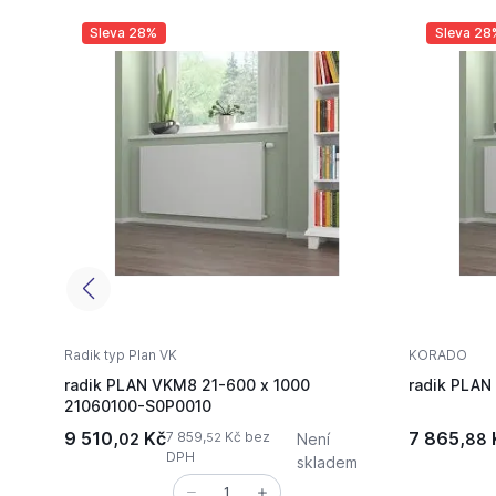
Sleva 28%
Sleva 28
Radik typ Plan VK
KORADO
radik PLAN VKM8 21-600 x 1000
radik PLAN
21060100-S0P0010
9 510,
Kč
7 865,
7 859,
Kč bez
02
Není
88
52
DPH
skladem