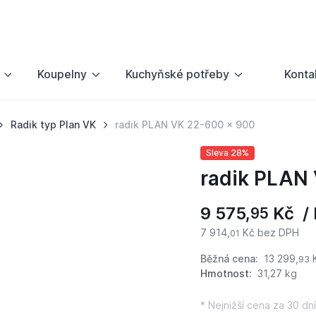
Koupelny
Kuchyňské potřeby
Konta
Radik typ Plan VK
radik PLAN VK 22-600 x 900
Sleva 28%
radik PLAN
9 575,
Kč / 
95
7 914,
Kč bez DPH
01
Běžná cena:
13 299,
93
Hmotnost:
31,27 kg
* Nejnižší cena za 30 dní