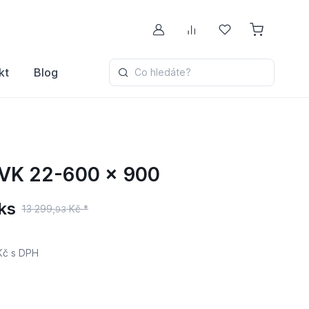
Můj účet
Porovnávání
Oblíbené
kt
Blog
Co hledáte?
 VK 22-600 x 900
ks
13 299,
Kč *
93
Kč
s DPH