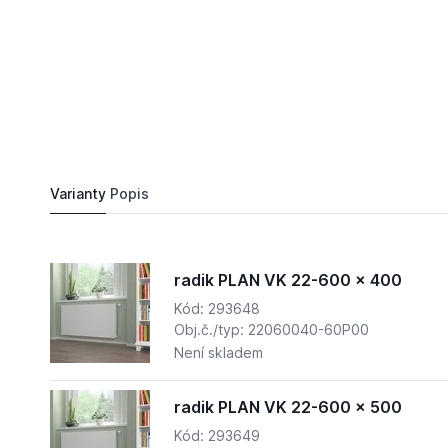
9 575,
Kč
95
radik PLAN VK 22-600 x 900
Do košíku
10 991,
Kč
68
Varianty
Popis
radik PLAN VK 22-600 x 400
Kód: 293648
Obj.č./typ: 22060040-60P00
Není skladem
radik PLAN VK 22-600 x 500
Kód: 293649