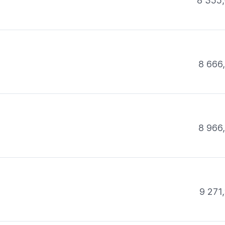
8 355,
8 666
8 966
9 271,