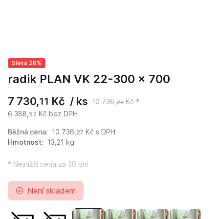
Sleva 28%
radik PLAN VK 22-300 x 700
7 730,
Kč / ks
11
10 736,
Kč *
27
6 388,
Kč bez DPH
52
Běžná cena:
10 736,
Kč
s DPH
27
Hmotnost:
13,21 kg
* Nejnižší cena za 30 dní
Není skladem