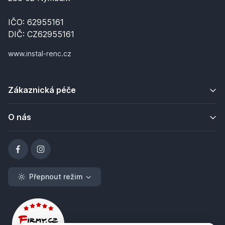
IČO: 62955161
DIČ: CZ62955161
www.instal-renc.cz
Zákaznická péče
O nás
Přepnout režim