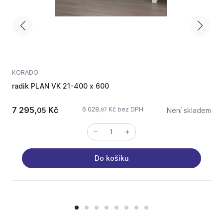
KORADO
radik PLAN VK 21-400 x 600
r
7 295,
Kč
6 028,
Kč bez DPH
05
Není skladem
97
Do košíku