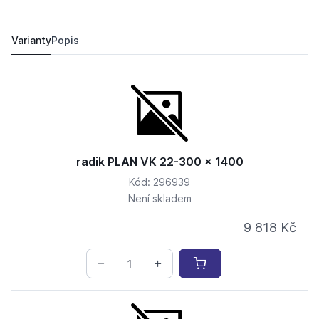
radik PLAN VK 22-300 x 700
7 730,
Kč
11
8 872,
Kč
95
Varianty
Popis
radik PLAN VK 22-300 x 1400
Kód: 296939
Není skladem
9 818 Kč