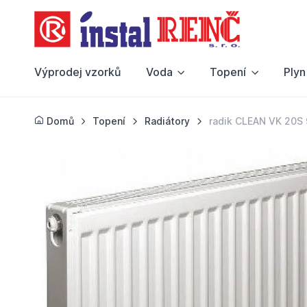
Výprodej vzorků
Voda
Topení
Plyn
Domů
Topení
Radiátory
radik CLEAN VK 20S