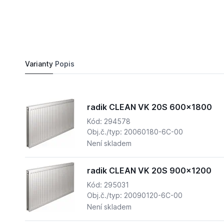
8 175,
Kč
72
radik CLEAN VK 20S 900x1600
Do košíku
9 384,
Kč
44
Varianty
Popis
radik CLEAN VK 20S 600x1800
Kód: 294578
Obj.č./typ: 20060180-6C-00
Není skladem
radik CLEAN VK 20S 900x1200
Kód: 295031
Obj.č./typ: 20090120-6C-00
Není skladem