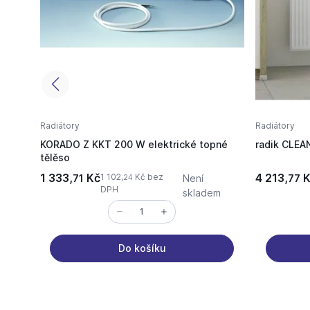
Radiátory
Radiátory
KORADO Z KKT 200 W elektrické topné
radik CLEA
tělěso
1 333,
Kč
4 213,
K
1 102,
Kč bez
71
Není
77
24
DPH
skladem
Do košíku