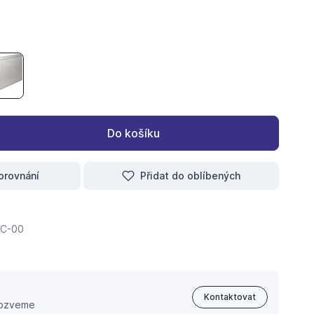
S 600x1800
EAN VK 20S 900x1200
radik CLEAN VK 20S 900x1600
Do košíku
orovnání
Přidat do oblíbených
6C-00
Kontaktovat
 ozveme