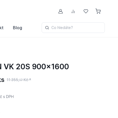
Můj účet
Porovnávání
Oblíbené
kt
Blog
Co hledáte?
N VK 20S 900x1600
ks
11 355,
Kč *
17
č
s DPH