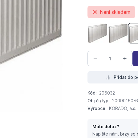
Není skladem
radik CLEAN VK 20
radik CL
Přidat do p
Kód:
295032
Obj.č./typ:
20090160-
Výrobce:
KORADO, a.s.
Máte dotaz?
Napište nám, brzy se