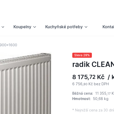
Koupelny
Kuchyňské potřeby
Konta
 900x1600
Sleva 28%
radik CLEA
8 175,
Kč / 
72
6 756,
Kč bez DPH
80
Běžná cena:
11 355,
K
17
Hmotnost:
50,68 kg
* Nejnižší cena za 30 dní