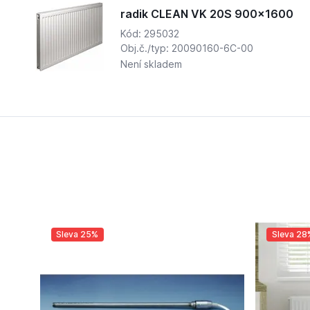
radik CLEAN VK 20S 900x1600
Kód: 295032
Obj.č./typ: 20090160-6C-00
Není skladem
Sleva 25%
Sleva 28