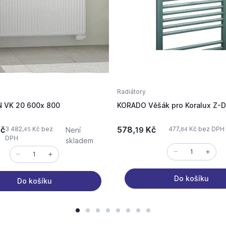
Radiátory
N VK 20 600x 800
KORADO Věšák pro Koralux Z-
č
578,
Kč
3 482,
Kč bez
477,
Kč bez DPH
Není
19
45
84
DPH
skladem
Do košíku
Do košíku