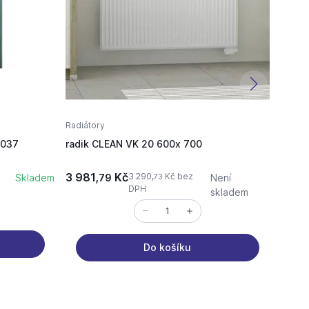
Radiátory
Radiát
D037
radik CLEAN VK 20 600x 700
Konzo
3 981,
Kč
63,
3 290,
Kč bez
Skladem
79
Není
8
73
DPH
skladem
Do košíku