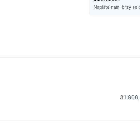
Napište nám, brzy se
trokotel 0010030828
31 908,