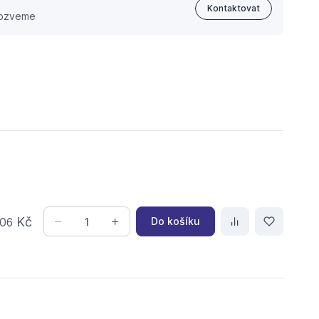
Kontaktovat
 ozveme
Kč
Do košíku
06