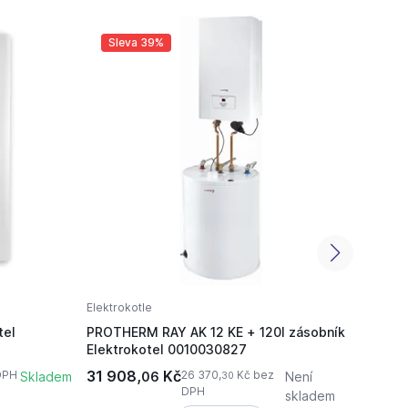
Sleva 39%
Sl
Elektrokotle
Elektr
tel
PROTHERM RAY AK 12 KE + 120l zásobník
PROTH
Elektrokotel 0010030827
0010
31 908,
Kč
18 4
DPH
26 370,
Kč bez
Skladem
06
Není
30
DPH
skladem