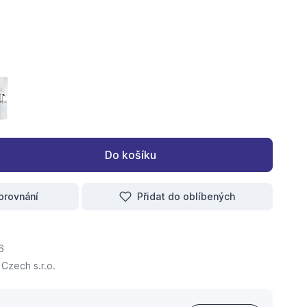
2 KE + 120l zásobník Elektrokotel 0010030827
 RAY AK 14 KE + 120l zásobník Elektrokotel 0010030828
PROTHERM RAY AK 18 KE kotel + 120l zásobník Elektrokotel 00
Do košíku
orovnání
Přidat do oblíbených
6
 Czech s.r.o.