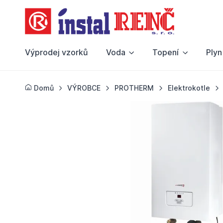
Výprodej vzorků
Voda
Topení
Plyn
Domů
VÝROBCE
PROTHERM
Elektrokotle