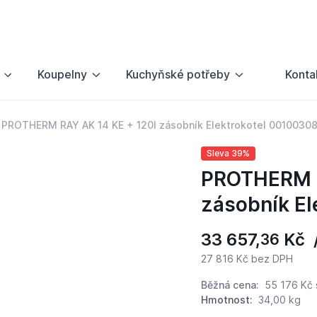
Koupelny
Kuchyňské potřeby
Konta
PROTHERM RAY AK 14 KE + 120l zásobník Elektrokotel 0010030
Sleva 39%
PROTHERM R
zásobník El
33 657,
Kč /
36
27 816 Kč bez DPH
Běžná cena:
55 176 Kč
Hmotnost:
34,00 kg