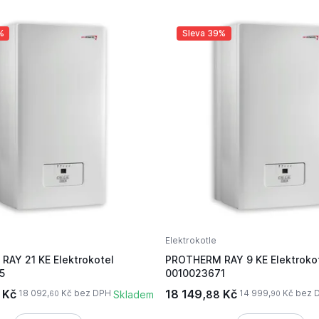
%
Sleva 39%
Elektrokotle
AY 21 KE Elektrokotel
PROTHERM RAY 9 KE Elektroko
5
0010023671
Kč
18 149,
Kč
18 092,
Kč bez DPH
14 999,
Kč bez 
Skladem
88
60
90