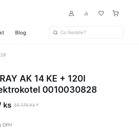
Můj účet
Porovnávání
Oblíbené
kt
Blog
Co hledáte?
828
AY AK 14 KE + 120l
ektrokotel 0010030828
 ks
55 176 Kč *
s DPH