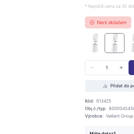
* Nejnižší cena za 30 dní
Není skladem
PROTHERM RAY AK 1
PROTHERM
Přidat do p
Kód:
613425
Obj.č./typ:
800004545
Výrobce:
Vaillant Group
Máte dotaz?