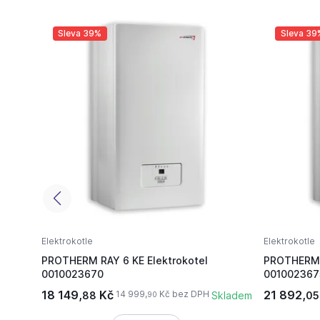
Sleva 39%
Sleva 39
Elektrokotle
Elektrokotle
PROTHERM RAY 6 KE Elektrokotel
PROTHERM R
0010023670
001002367
18 149,
Kč
21 892,
14 999,
Kč bez DPH
88
Skladem
05
90