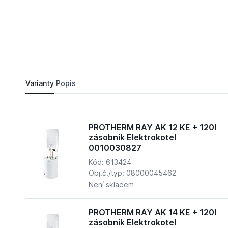
33 657,
Kč
36
PROTHERM RAY AK 14 KE + 120l zásobník Elek
Do košíku
45 600 Kč
Varianty
Popis
PROTHERM RAY AK 12 KE + 120l
zásobník Elektrokotel
0010030827
Kód: 613424
Obj.č./typ: 08000045462
Není skladem
PROTHERM RAY AK 14 KE + 120l
zásobník Elektrokotel