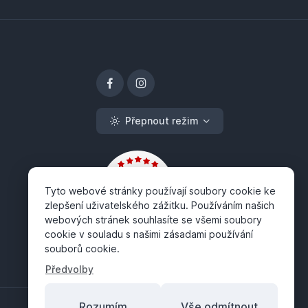
Přepnout režim
Tyto webové stránky používají soubory cookie ke
zlepšení uživatelského zážitku. Používáním našich
webových stránek souhlasíte se všemi soubory
cookie v souladu s našimi zásadami používání
souborů cookie.
Předvolby
Rozumím
Vše odmítnout