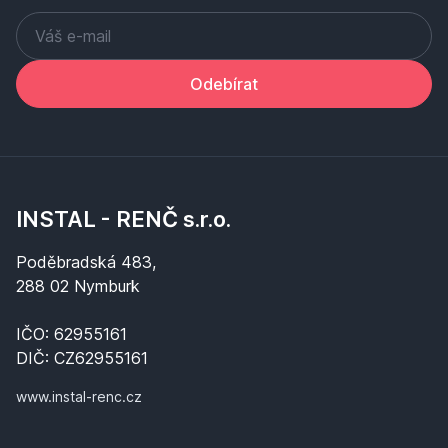
Odebírat
INSTAL - RENČ s.r.o.
Poděbradská 483,
288 02 Nymburk
IČO: 62955161
DIČ: CZ62955161
www.instal-renc.cz