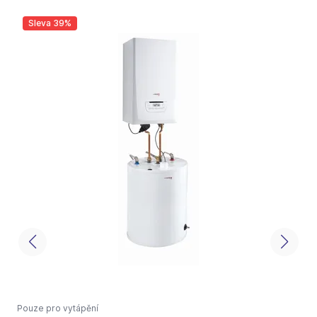
Sleva 39%
Pouze pro vytápění
P