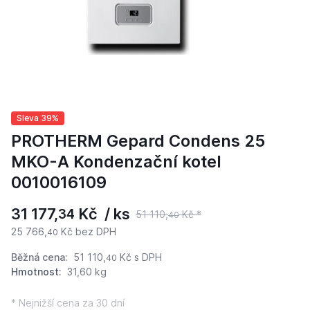
Sleva 39%
PROTHERM Gepard Condens 25
MKO-A Kondenzační kotel
0010016109
31 177,
Kč / ks
34
51 110,
Kč *
40
25 766,
Kč bez DPH
40
Běžná cena:
51 110,
Kč
s DPH
40
Hmotnost:
31,60 kg
* Nejnižší cena za 30 dní