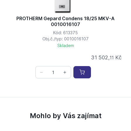
PROTHERM Gepard Condens 18/25 MKV-A
0010016107
Kód: 613375
Obj.č./typ: 0010016107
Skladem
31 502,
Kč
11
Mohlo by Vás zajímat