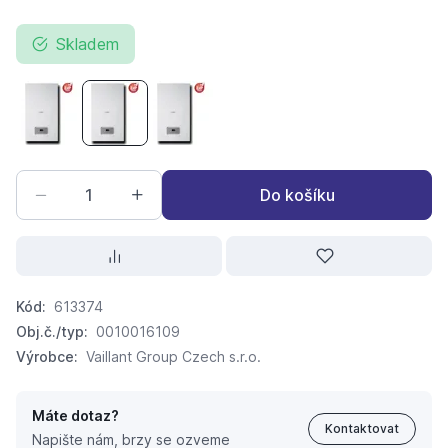
Skladem
PROTHERM Gepard Condens 12 MKO-A Kondenzační kotel
PROTHERM Gepard Condens 25 MKO-A Kondenza
PROTHERM Gepard Condens 18/25 MK
Do košíku
Kód:
613374
Obj.č./typ:
0010016109
Výrobce:
Vaillant Group Czech s.r.o.
Máte dotaz?
Kontaktovat
Napište nám, brzy se ozveme