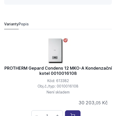
PROTHERM Gepard Condens 25 MKO-A Kondenzační ko
31 177,
Kč
34
42 240 Kč
Varianty
Popis
PROTHERM Gepard Condens 12 MKO-A Kondenzační
kotel 0010016108
Kód: 613382
Obj.č./typ: 0010016108
Není skladem
30 203,
Kč
05