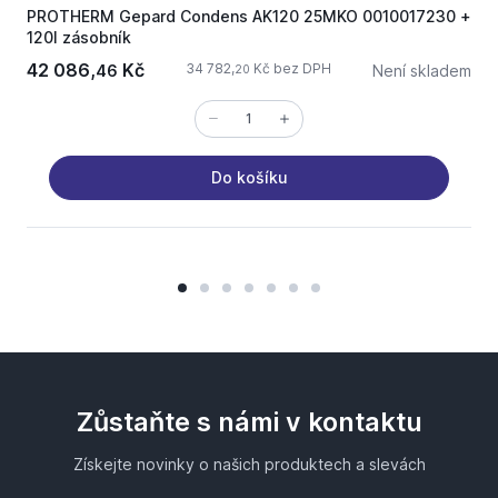
PROTHERM Gepard Condens AK120 25MKO 0010017230 +
120l zásobník
0
42 086,
Kč
34 782,
Kč bez DPH
46
Není skladem
20
Do košíku
Zůstaňte s námi v kontaktu
Získejte novinky o našich produktech a slevách