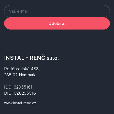
Odebírat
INSTAL - RENČ s.r.o.
Poděbradská 483,
288 02 Nymburk
IČO: 62955161
DIČ: CZ62955161
www.instal-renc.cz