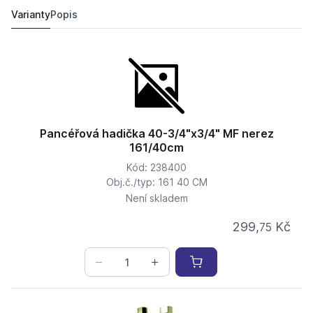
304,
Kč
57
296,
Kč
13
Varianty
Popis
Pancéřová hadička 40-3/4"x3/4" MF nerez
161/40cm
Kód: 238400
Obj.č./typ: 161 40 CM
Není skladem
299,
Kč
75