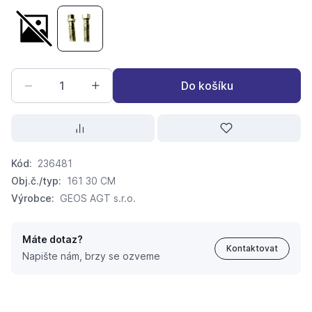
Pancéřová hadička 40-3/4"x3/4" MF nerez 161/40cm
Pancéřová hadička 30-3/4x3/4 MF nerez
Do košíku
Kód:
236481
Obj.č./typ:
161 30 CM
Výrobce:
GEOS AGT s.r.o.
Máte dotaz?
Kontaktovat
Napište nám, brzy se ozveme
Pancéřová hadička 30-3/4x3/4 MF nerez