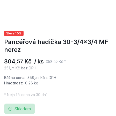
Sleva 15%
Pancéřová hadička 30-3/4x3/4 MF
nerez
304,
Kč / ks
57
358,
Kč *
32
251,
Kč bez DPH
71
Běžná cena:
358,
Kč
s DPH
32
Hmotnost:
0,26 kg
* Nejnižší cena za 30 dní
Skladem