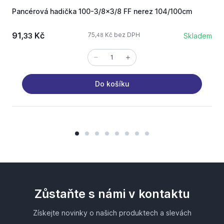
Pancérová hadička 100-3/8x3/8 FF nerez 104/100cm
A
91,
Kč
75,
Kč bez DPH
33
Skladem
48
Do košíku
Zůstaňte s námi v kontaktu
Získejte novinky o našich produktech a slevách