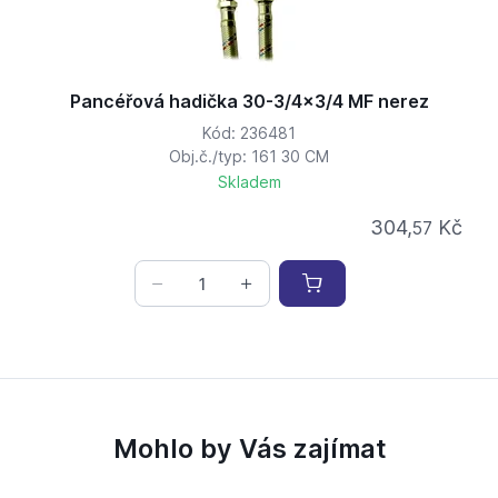
Pancéřová hadička 30-3/4x3/4 MF nerez
Kód: 236481
Obj.č./typ: 161 30 CM
Skladem
304,
Kč
57
Mohlo by Vás zajímat