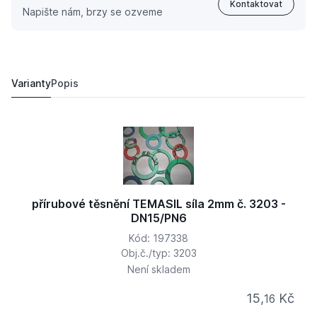
Kontaktovat
Napište nám, brzy se ozveme
přírubové těsnění TEMASIL síla 2mm č. 3203 - DN15/P
15,
Kč
16
Varianty
Popis
přírubové těsnění TEMASIL síla 2mm č. 3203 -
DN15/PN6
Kód: 197338
Obj.č./typ: 3203
Není skladem
15,
Kč
16