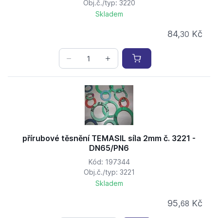
Obj.č./typ: 3220
Skladem
84,
Kč
30
přírubové těsnění TEMASIL síla 2mm č. 3221 -
DN65/PN6
Kód: 197344
Obj.č./typ: 3221
Skladem
95,
Kč
68