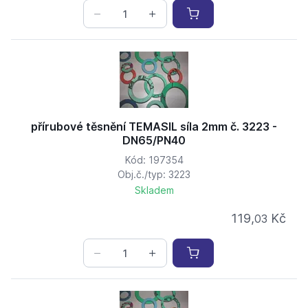
přírubové těsnění TEMASIL síla 2mm č. 3223 -
DN65/PN40
Kód: 197354
Obj.č./typ: 3223
Skladem
119,
Kč
03