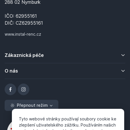
288 02 Nymburk
IČO: 62955161
DIČ: CZ62955161
www.instal-renc.cz
Zákaznická péče
O nás
Přepnout režim
Tyto webové stránky používají soubory cookie ke
zlepšení uživatelského zážitku. Používáním našich