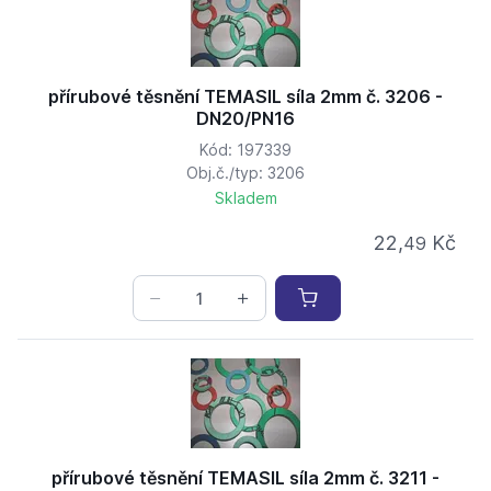
přírubové těsnění TEMASIL síla 2mm č. 3206 -
DN20/PN16
Kód: 197339
Obj.č./typ: 3206
Skladem
22,
Kč
49
přírubové těsnění TEMASIL síla 2mm č. 3211 -