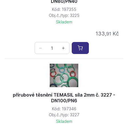
DN80/PN40
Kód: 197355
Obj.č./typ: 3225
Skladem
133,
Kč
91
přírubové těsnění TEMASIL síla 2mm č. 3227 -
DN100/PN6
Kód: 197346
Obj.č./typ: 3227
Skladem