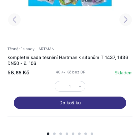
Těsnění a sady HARTMAN
T
kompletní sada těsnění Hartman k sifonům T 1437, 1436
s
DN50 - č. 106
1
58,
Kč
2
48,
Kč bez DPH
65
Skladem
47
Do košíku