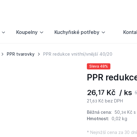
Koupelny
Kuchyňské potřeby
Konta
PPR tvarovky
PPR redukce vnitřní/vnější 40/20
Sleva 48%
PPR redukce
26,
Kč / ks
17
5
21,
Kč bez DPH
63
Běžná cena:
50,
Kč
s
34
Hmotnost:
0,02 kg
* Nejnižší cena za 30 dní