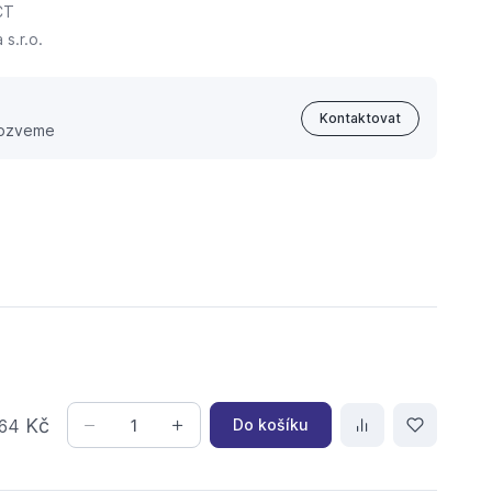
CT
s.r.o.
Kontaktovat
 ozveme
Kč
Do košíku
64