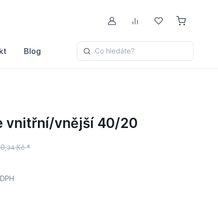
Můj účet
Porovnávání
Oblíbené
kt
Blog
Co hledáte?
 vnitřní/vnější 40/20
0,
Kč *
34
 DPH