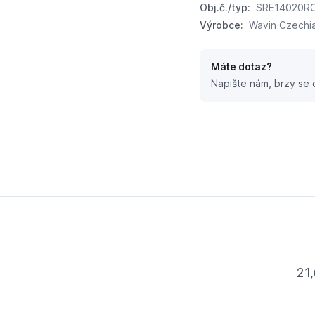
Obj.č./typ:
SRE14020R
Výrobce:
Wavin Czechia 
Máte dotaz?
Napište nám, brzy se
21,