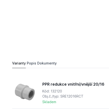
26,
Kč
17
PPR redukce vnitřní/vnější 40/20
Do košíku
41,
Kč
60
Varianty
Popis
Dokumenty
PPR redukce vnitřní/vnější 20/16
Kód: 132120
Obj.č./typ: SRE12016RCT
Skladem