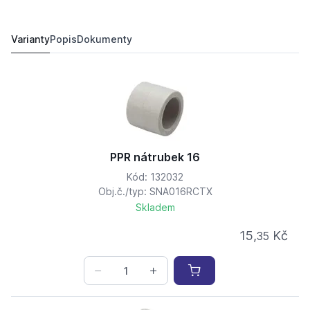
PPR nátrubek 25
10,
Kč
13
16,
Kč
10
Varianty
Popis
Dokumenty
PPR nátrubek 16
Kód: 132032
Obj.č./typ: SNA016RCTX
Skladem
15,
Kč
35