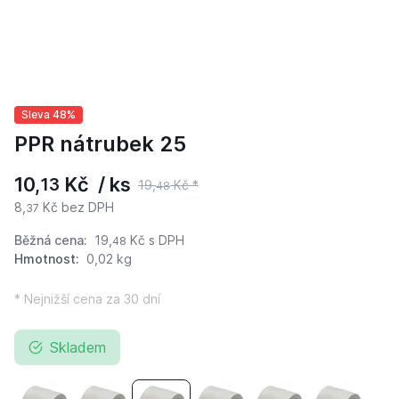
Sleva 48%
PPR nátrubek 25
10,
Kč / ks
13
19,
Kč *
48
8,
Kč bez DPH
37
Běžná cena:
19,
Kč
s DPH
48
Hmotnost:
0,02 kg
* Nejnižší cena za 30 dní
Skladem