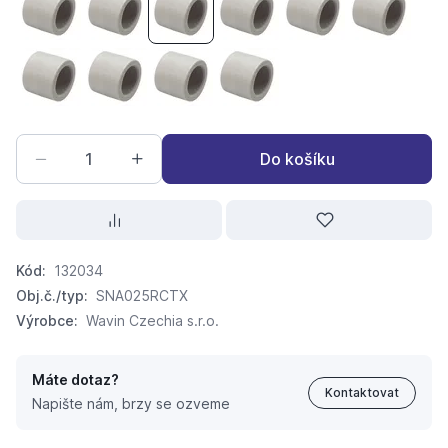
PPR nátrubek 16
PPR nátrubek 20
PPR nátrubek 25
PPR nátrubek 32
PPR nátrubek 40
PPR nátru
PPR nátrubek 63
PPR nátrubek 75
PPR nátrubek 90
PPR nátrubek 110
Do košíku
Kód:
132034
Obj.č./typ:
SNA025RCTX
Výrobce:
Wavin Czechia s.r.o.
Máte dotaz?
Kontaktovat
Napište nám, brzy se ozveme