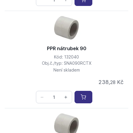
PPR nátrubek 90
Kód: 132040
Obj.č./typ: SNA090RCTX
Není skladem
238,
Kč
28