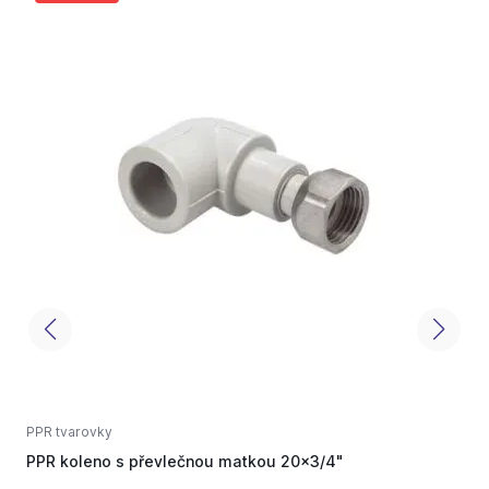
PPR tvarovky
P
PPR koleno s převlečnou matkou 20x3/4"
P