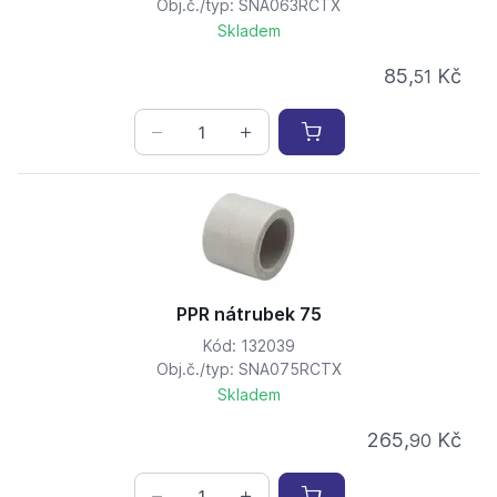
Obj.č./typ: SNA063RCTX
Skladem
85,
Kč
51
PPR nátrubek 75
Kód: 132039
Obj.č./typ: SNA075RCTX
Skladem
265,
Kč
90