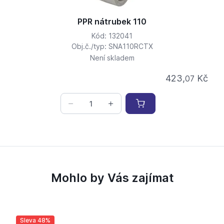
PPR nátrubek 110
Kód: 132041
Obj.č./typ: SNA110RCTX
Není skladem
423,
Kč
07
Mohlo by Vás zajímat
Sleva 48%