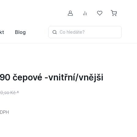
Můj účet
Porovnávání
Oblíbené
kt
Blog
Co hledáte?
90 čepové -vnitřní/vnějši
0,
Kč *
99
 DPH