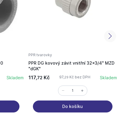
PPR tvarovky
PPR tv
20
PPR DG kovový závit vnitřní 32x3/4" MZD
PPR zá
"dGK"
117,
Kč
12,
97,
Kč bez DPH
Skladem
72
Skladem
8
29
Do košíku