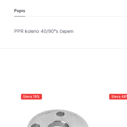
Popis
PPR koleno 40/90°s čepem
Sleva 18%
Sleva 48