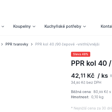
Koupelny
Kuchyňské potřeby
Konta
PPR tvarovky
PPR kol 40 /90 čepové -vnitřní/vnějši
Sleva 48%
PPR kol 40 /
42,
Kč / ks
11
8
34,
Kč bez DPH
80
Běžná cena:
80,
Kč
s
99
Hmotnost:
0,10 kg
* Nejnižší cena za 30 dní