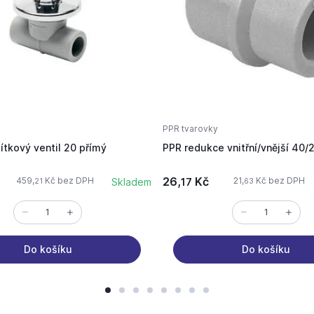
PPR tvarovky
tkový ventil 20 přímý
PPR redukce vnitřní/vnější 40/
26,
Kč
459,
Kč bez DPH
21,
Kč bez DPH
Skladem
17
21
63
Do košíku
Do košíku