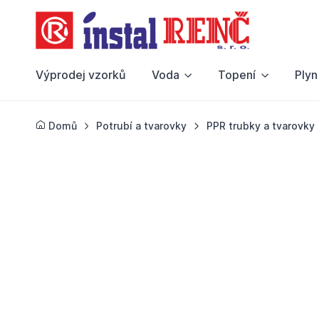
Výprodej vzorků
Voda
Topení
Plyn
Domů
Potrubí a tvarovky
PPR trubky a tvarovky