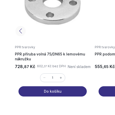
PPR tvarovky
PPR tvarovky
PPR příruba volná 75/DN65 k lemovému
PPR podomí
nákružku
728,
Kč
555,
Kč
602,
Kč bez DPH
87
Není skladem
65
37
Do košíku