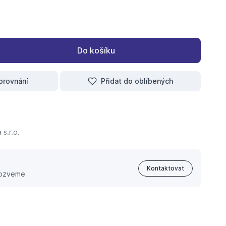
Do košíku
orovnání
Přidat do oblíbených
s.r.o.
Kontaktovat
 ozveme