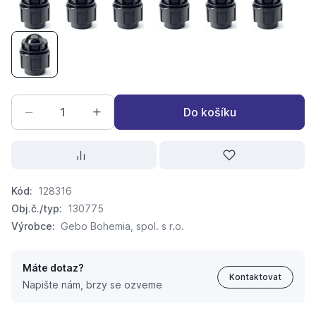
PP-S zátka 20
PP-S zátka 25
PP-S zátka 32
PP-S zátka 40
PP-S zátka 50
PP-S zátk
PP-S zátka 75
Do košíku
Kód:
128316
Obj.č./typ:
130775
Výrobce:
Gebo Bohemia, spol. s r.o.
Máte dotaz?
Kontaktovat
Napište nám, brzy se ozveme