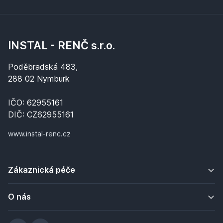
INSTAL - RENČ s.r.o.
Poděbradská 483,
288 02 Nymburk
IČO: 62955161
DIČ: CZ62955161
www.instal-renc.cz
Zákaznická péče
O nás