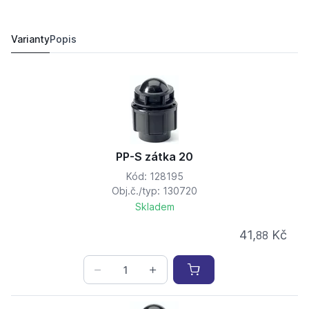
PP-S zátka 75
463,
Kč
62
478,
Kč
95
Varianty
Popis
PP-S zátka 20
Kód: 128195
Obj.č./typ: 130720
Skladem
41,
Kč
88