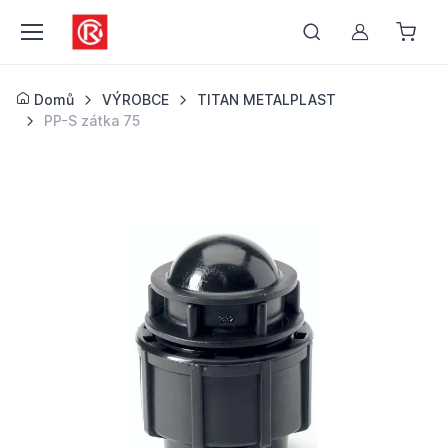
Můj účet
Domů
VÝROBCE
TITAN METALPLAST
PP-S zátka 75