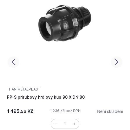
TITAN METALPLAST
T
PP-S prirubovy hrdlovy kus 90 X DN 80
G
3
1 495,
Kč
1 236 Kč bez DPH
56
Není skladem