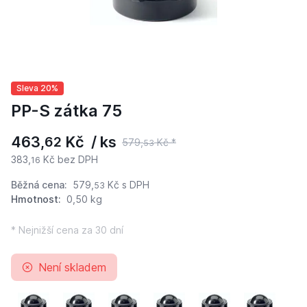
Sleva 20%
PP-S zátka 75
463,
Kč / ks
62
579,
Kč *
53
383,
Kč bez DPH
16
Běžná cena:
579,
Kč
s DPH
53
Hmotnost:
0,50 kg
* Nejnižší cena za 30 dní
Není skladem