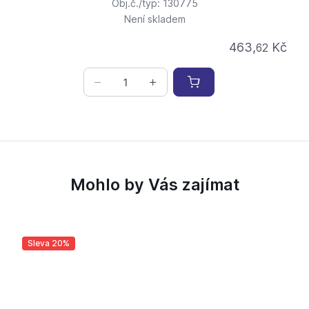
Obj.č./typ: 130775
Není skladem
463,
Kč
62
Mohlo by Vás zajímat
Sleva 20%