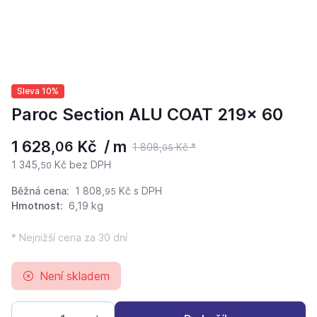
Sleva 10%
Paroc Section ALU COAT 219x 60
1 628,
Kč / m
06
1 808,
Kč *
95
1 345,
Kč bez DPH
50
Běžná cena:
1 808,
Kč
s DPH
95
Hmotnost:
6,19 kg
* Nejnižší cena za 30 dní
Není skladem