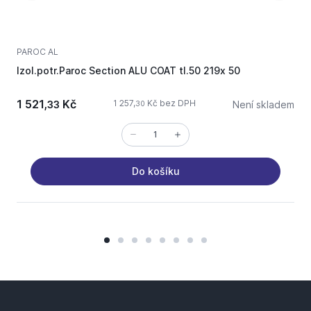
PAROC AL
P
Izol.potr.Paroc Section ALU COAT tl.50 219x 50
I
1 521,
Kč
1 257,
Kč bez DPH
33
Není skladem
30
Do košíku