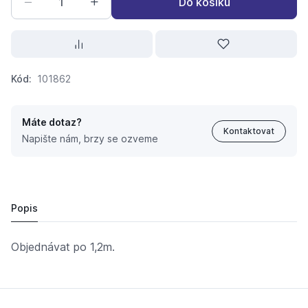
Do košíku
Kód:
101862
Máte dotaz?
Kontaktovat
Napište nám, brzy se ozveme
Paroc Section ALU COAT 219x 60
1 628,
Kč
06
1 495 Kč
Popis
Objednávat po 1,2m.