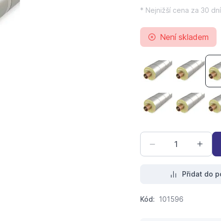
* Nejnižší cena za 30 dní
Není skladem
Izol.potr.Paroc Se
Izol.potr
Izol.potr.Paroc Se
Izol.potr
Přidat do p
Kód:
101596