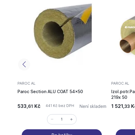
PAROC AL
PAROC AL
Paroc Section ALU COAT 54x50
Izol.potr.P
219x 50
533,
Kč
1 521,
K
441 Kč bez DPH
61
Není skladem
33