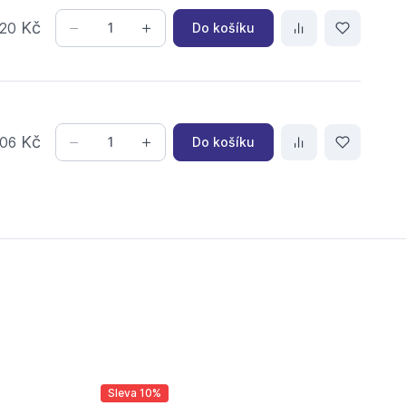
Kč
Do košíku
20
Kč
Do košíku
06
Sleva 10%
Sl