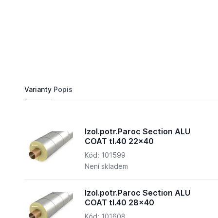
369,
Kč
17
Izol.potr.Paroc Section ALU COAT tl.40 35x40
Do košíku
339 Kč
Varianty
Popis
Izol.potr.Paroc Section ALU
COAT tl.40 22x40
Kód: 101599
Není skladem
Izol.potr.Paroc Section ALU
COAT tl.40 28x40
Kód: 101608