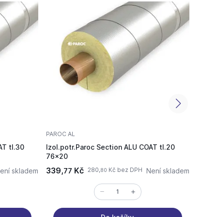
PAROC AL
PAROC
AT tl.30
Izol.potr.Paroc Section ALU COAT tl.20
Izol.
76x20
15x25
339,
Kč
198,
280,
Kč bez DPH
ení skladem
77
Není skladem
80