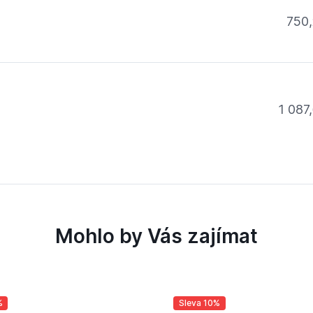
750,
1 087,
Mohlo by Vás zajímat
%
Sleva 10%