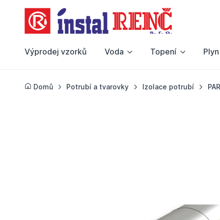
Výprodej vzorků
Voda
Topení
Plyn
Domů
Potrubí a tvarovky
Izolace potrubí
PA