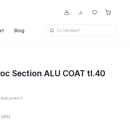
Můj účet
Porovnávání
Oblíbené
kt
Blog
Co hledáte?
aroc Section ALU COAT tl.40
410,
Kč *
19
 DPH