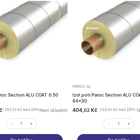
PAROC AL
aroc Section ALU COAT tl.50
Izol.potr.Paroc Section ALU CO
64x30
č
404,
Kč
1 257,
Kč bez DPH
333,
Kč bez DPH
Není skladem
02
N
30
90