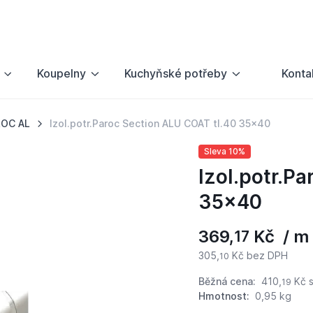
Koupelny
Kuchyňské potřeby
Konta
ROC AL
Izol.potr.Paroc Section ALU COAT tl.40 35x40
Sleva 10%
Izol.potr.P
35x40
369,
Kč / m
17
305,
Kč bez DPH
10
Běžná cena:
410,
Kč
s
19
Hmotnost:
0,95 kg