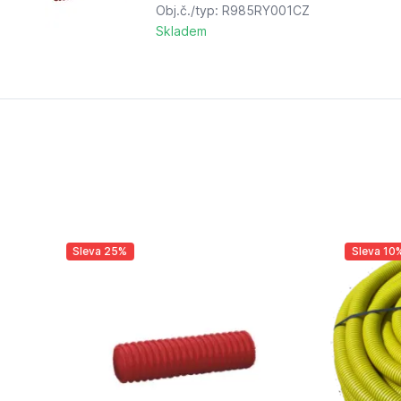
Obj.č./typ: R985RY001CZ
Skladem
Sleva 25%
Sleva 10