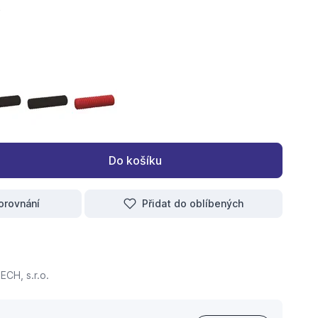
usí krk) modrá Giacomini R 985B D.30
hadice (husí krk) modrá Giacomini R 985B D.25
ochranná hadice (husí krk) černá Giacomini R 985N D.25
ochranná hadice (husí krk) černá Giacomini R 985N D.3
ochranná hadice (husí krk) červená Giacomini
Do košíku
orovnání
Přidat do oblíbených
CH, s.r.o.