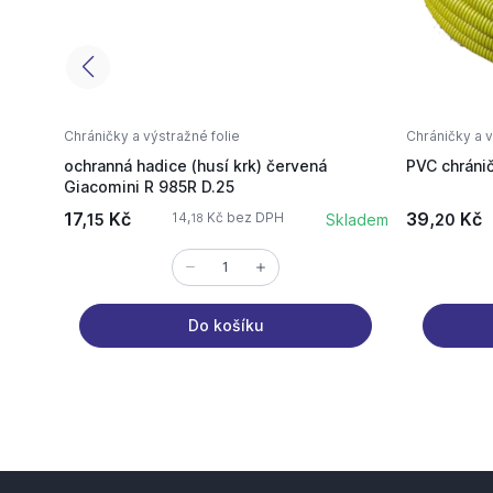
Chráničky a výstražné folie
Chráničky a v
ochranná hadice (husí krk) červená
PVC chránič
Giacomini R 985R D.25
17,
Kč
39,
Kč
14,
Kč bez DPH
15
Skladem
20
18
Do košíku