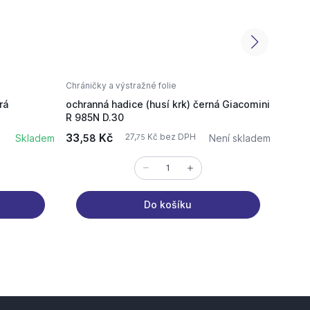
Chráničky a výstražné folie
Chráni
rá
ochranná hadice (husí krk) černá Giacomini
GIA-R
R 985N D.30
33,
Kč
31,
27,
Kč bez DPH
Skladem
58
Není skladem
76
75
Do košíku