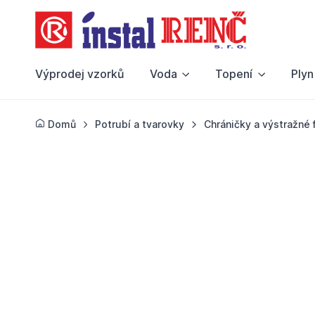
Výprodej vzorků
Voda
Topení
Plyn
Domů
Potrubí a tvarovky
Chráničky a výstražné 