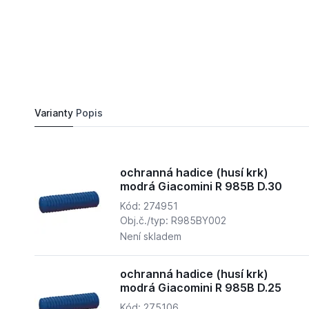
29,
Kč
95
ochranná hadice (husí krk) modrá Giacomini R 
Do košíku
33 Kč
Varianty
Popis
ochranná hadice (husí krk)
modrá Giacomini R 985B D.30
Kód: 274951
Obj.č./typ: R985BY002
Není skladem
ochranná hadice (husí krk)
modrá Giacomini R 985B D.25
Kód: 275106