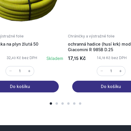
ýstražné folie
Chráničky a výstražné folie
ka na plyn žlutá 50
ochranná hadice (husí krk) mod
Giacomini R 985B D.25
17,
Kč
32,
Kč bez DPH
14,
Kč bez DPH
Skladem
15
40
18
Do košíku
Do košíku