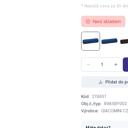
* Nejnižší cena za 30 dní
Není skladem
ochranná hadice (h
ochranná 
Přidat do p
Kód:
274951
Obj.č./typ:
R985BY002
Výrobce:
GIACOMINI CZE
Máte dotaz?