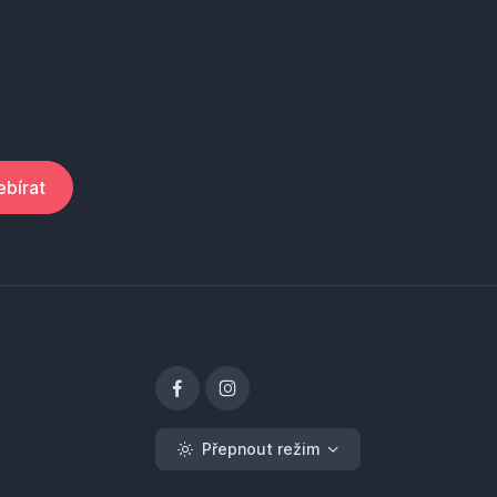
bírat
Přepnout režim