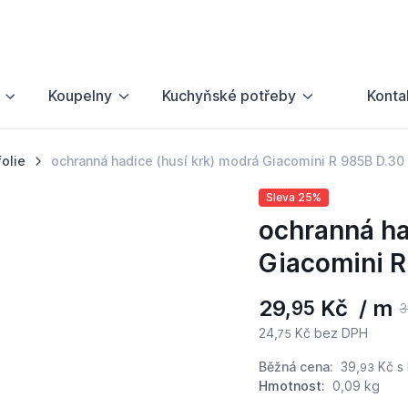
Koupelny
Kuchyňské potřeby
Konta
folie
ochranná hadice (husí krk) modrá Giacomini R 985B D.30
Sleva 25%
ochranná ha
Giacomini R
29,
Kč / m
95
3
24,
Kč bez DPH
75
Běžná cena:
39,
Kč
s
93
Hmotnost:
0,09 kg