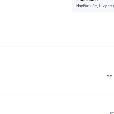
Napište nám, brzy se
985B D.30
29,