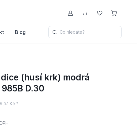
Můj účet
Porovnávání
Oblíbené
kt
Blog
Co hledáte?
dice (husí krk) modrá
 985B D.30
9,
Kč *
93
 DPH