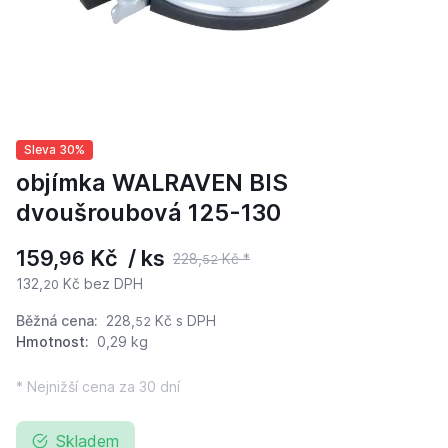
Sleva 30%
objímka WALRAVEN BIS
dvoušroubová 125-130
159,
Kč / ks
96
228,
Kč *
52
132,
Kč bez DPH
20
Běžná cena:
228,
Kč
s DPH
52
Hmotnost:
0,29 kg
* Nejnižší cena za 30 dní
Skladem