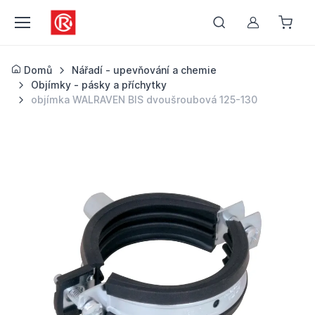
Můj účet
Domů
Nářadí - upevňování a chemie
Objímky - pásky a příchytky
objímka WALRAVEN BIS dvoušroubová 125-130