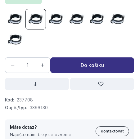
objímka WALRAVEN BIS dvoušroubová 75-79
objímka WALRAVEN BIS dvoušroubová 125-130
objímka WALRAVEN BIS dvoušroubová
objímka WALRAVEN BIS dvouš
objímka WALRAVEN 
objímka 
objímka WALRAVEN BIS dvoušroubová 101-106
Do košíku
Kód:
237708
Obj.č./typ:
3396130
Máte dotaz?
Kontaktovat
Napište nám, brzy se ozveme