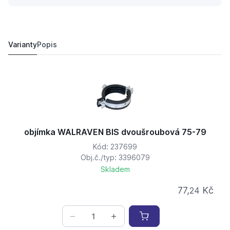
objímka WALRAVEN BIS dvoušroubová 125-130
159,
Kč
96
188,
Kč
86
Varianty
Popis
objímka WALRAVEN BIS dvoušroubová 75-79
Kód: 237699
Obj.č./typ: 3396079
Skladem
77,
Kč
24