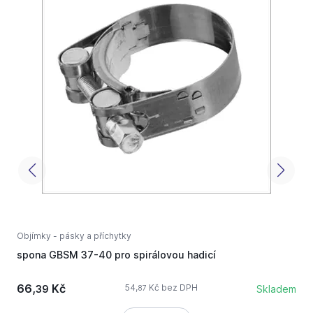
Objímky - pásky a příchytky
O
spona GBSM 37-40 pro spirálovou hadicí
o
66,
Kč
1
54,
Kč bez DPH
39
Skladem
87