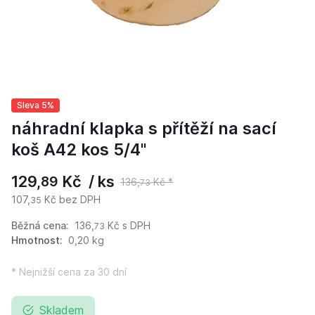
Sleva 5%
náhradní klapka s přítěží na sací
koš A42 kos 5/4"
129,
Kč / ks
89
136,
Kč *
73
107,
Kč bez DPH
35
Běžná cena:
136,
Kč
s DPH
73
Hmotnost:
0,20 kg
* Nejnižší cena za 30 dní
Skladem