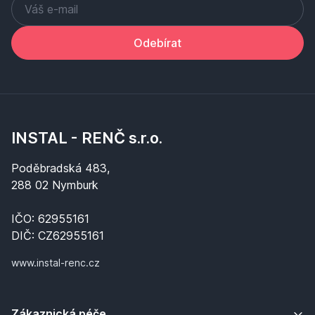
Odebírat
INSTAL - RENČ s.r.o.
Poděbradská 483,
288 02 Nymburk
IČO: 62955161
DIČ: CZ62955161
www.instal-renc.cz
Zákaznická péče