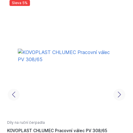
Sleva 5%
Díly na ruční čerpadla
D
KOVOPLAST CHLUMEC Pracovní válec PV 308/65
r