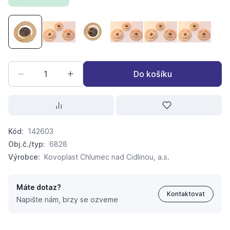
náhradní klapka s přítěží na sací koš A42 kos 5/4"
náhradní klapka s přítěží na pracovní válec 306/
náhradní klapka s přítěží na ruční čerp
náhradní klapka s přítěží na 
náhradní klapka s př
náhradní k
Do košíku
Kód:
142603
Obj.č./typ:
6828
Výrobce:
Kovoplast Chlumec nad Cidlinou, a.s.
Máte dotaz?
Kontaktovat
Napište nám, brzy se ozveme