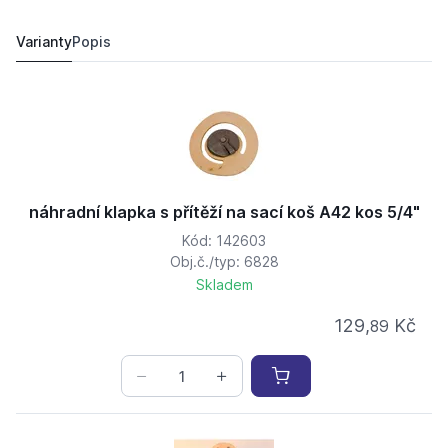
náhradní klapka s přítěží na sací koš A42 kos 5/4"
129,
Kč
89
113 Kč
Varianty
Popis
náhradní klapka s přítěží na sací koš A42 kos 5/4"
Kód: 142603
Obj.č./typ: 6828
Skladem
129,
Kč
89