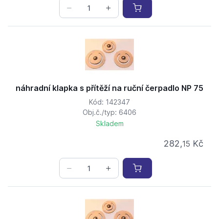
náhradní klapka s přítěží na ruční čerpadlo NP 75
Kód: 142347
Obj.č./typ: 6406
Skladem
282,
Kč
15