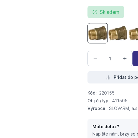
Skladem
mosazné prodloužen
mosazné p
Přidat do p
Kód:
220155
Obj.č./typ:
411505
Výrobce:
SLOVARM, a.s
Máte dotaz?
Napište nám, brzy se