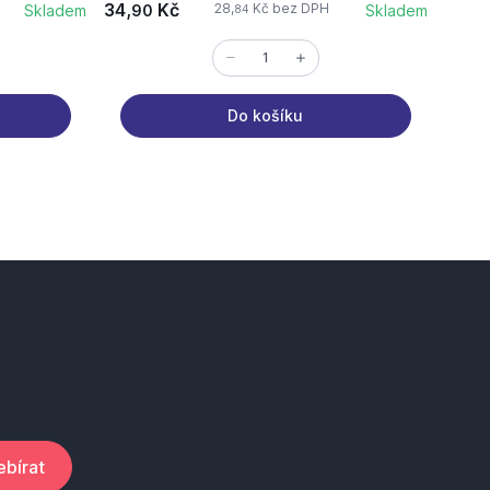
34,
Kč
63,
28,
Kč bez DPH
Skladem
90
Skladem
6
84
Do košíku
bírat