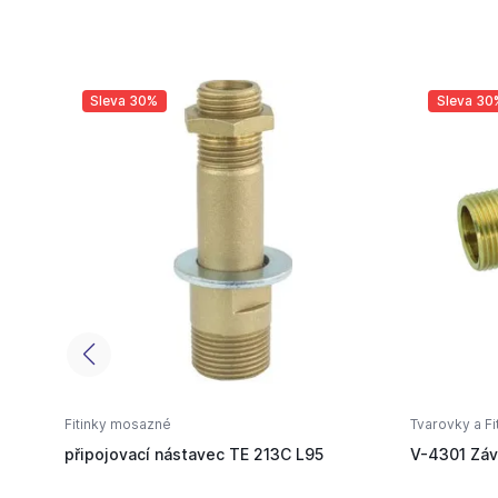
Sleva 30%
Sleva 30
Fitinky mosazné
Tvarovky a Fi
připojovací nástavec TE 213C L95
V-4301 Záv