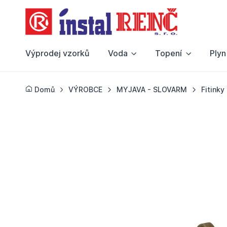
Výprodej vzorků
Voda
Topení
Plyn
Domů
VÝROBCE
MYJAVA - SLOVARM
Fitink