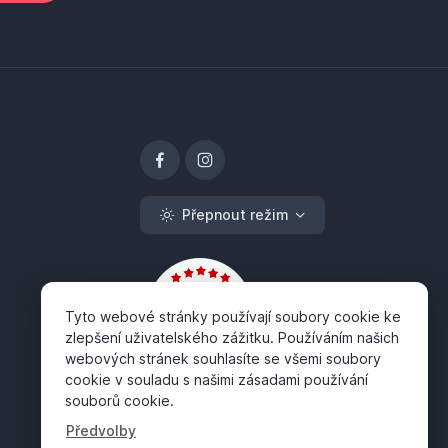
Přepnout režim
Tyto webové stránky používají soubory cookie ke
zlepšení uživatelského zážitku. Používáním našich
webových stránek souhlasíte se všemi soubory
cookie v souladu s našimi zásadami používání
souborů cookie.
Předvolby