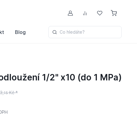
Můj účet
Porovnávání
Oblíbené
kt
Blog
Co hledáte?
dloužení 1/2" x10 (do 1 MPa)
3,
Kč *
15
DPH