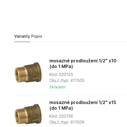
23,
Kč
21
mosazné prodloužení 1/2" x10 (do 1 MPa)
Do košíku
27,
Kč
40
Varianty
Popis
mosazné prodloužení 1/2" x10
(do 1 MPa)
Kód: 220155
Obj.č./typ: 411505
Skladem
mosazné prodloužení 1/2" x15
(do 1 MPa)
Kód: 220156
Obj.č./typ: 411506