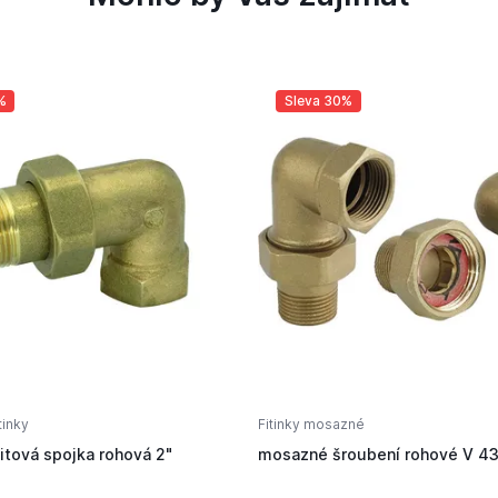
%
Sleva 30%
tinky
Fitinky mosazné
itová spojka rohová 2"
mosazné šroubení rohové V 43