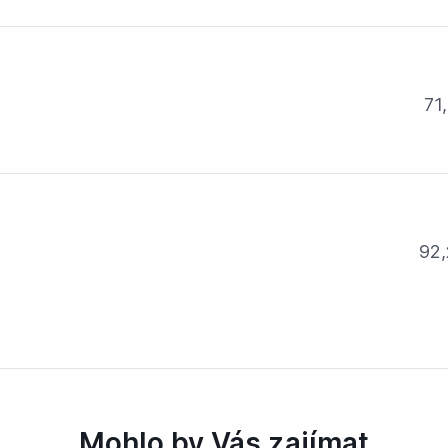
71,
92,
Mohlo by Vás zajímat