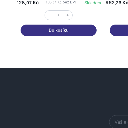
128,
Kč
962,
K
105,
Kč bez DPH
07
Skladem
36
84
Do košíku