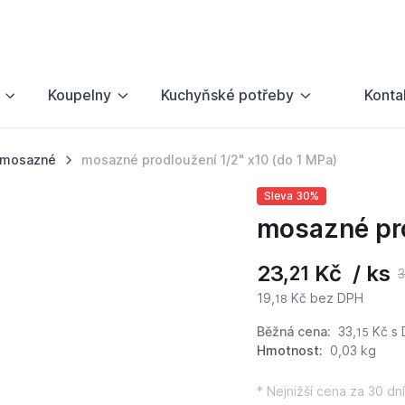
Koupelny
Kuchyňské potřeby
Konta
y mosazné
mosazné prodloužení 1/2" x10 (do 1 MPa)
Sleva 30%
mosazné pro
23,
Kč / ks
21
3
19,
Kč bez DPH
18
Běžná cena:
33,
Kč
s 
15
Hmotnost:
0,03 kg
* Nejnižší cena za 30 dní