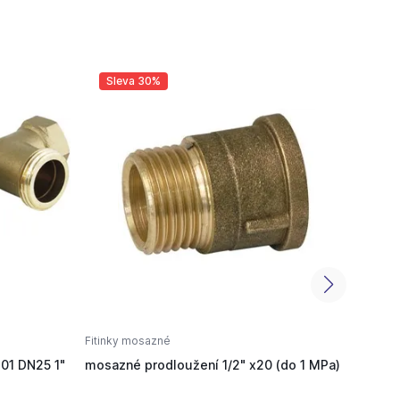
Sleva 30%
Sl
Fitinky mosazné
Fitink
01 DN25 1"
mosazné prodloužení 1/2" x20 (do 1 MPa)
mosaz