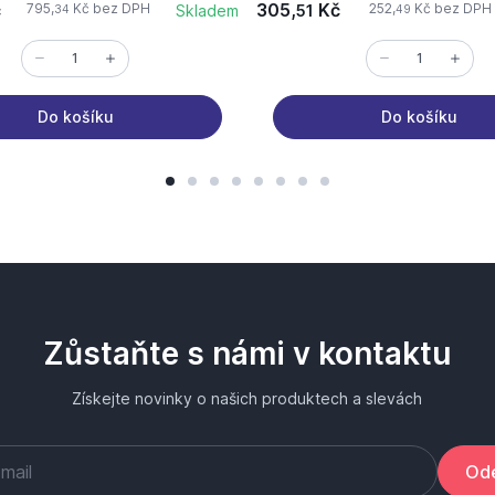
č
305,
Kč
795,
Kč bez DPH
252,
Kč bez DPH
Skladem
51
34
49
Do košíku
Do košíku
Zůstaňte s námi v kontaktu
Získejte novinky o našich produktech a slevách
Ode