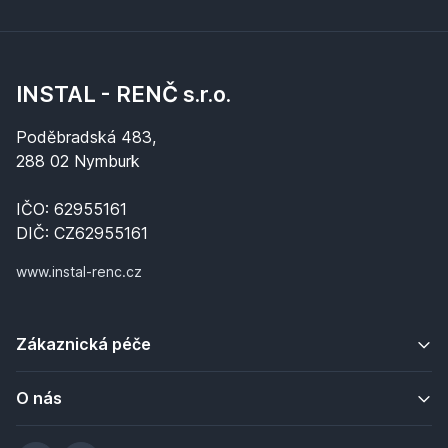
INSTAL - RENČ s.r.o.
Poděbradská 483,
288 02 Nymburk
IČO: 62955161
DIČ: CZ62955161
www.instal-renc.cz
Zákaznická péče
O nás