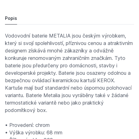
METALIA 57920/1.0 vanová termost.bez přísl.150
3 730,
Kč
37
3 627 Kč
Popis
Vodovodní baterie METALIA jsou českým výrobkem,
který si svojí spolehlivostí, příznivou cenou a atraktivním
designem získává mnohé zákazníky a odvážně
konkuruje renomovaným zahraničním značkám. Tyto
baterie jsou předurčeny pro domácnosti, stavby i
developerské projekty. Baterie jsou osazeny odolnou a
bezpečnou ovládací keramickou kartuší KEROX.
Kartuše mají buď standardní nebo úspornou polohovací
variantu. Baterie Metalia jsou vyráběny také v žádané
termostatické variantě nebo jako praktický
podomítkový box.
• Provedení: chrom
• Výška výrobku: 68 mm