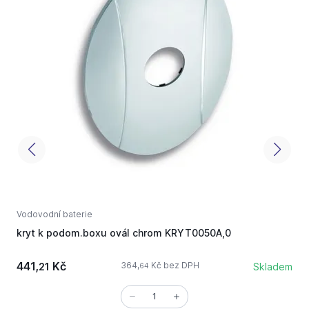
Vodovodní baterie
V
kryt k podom.boxu ovál chrom KRYT0050A,0
T
441,
Kč
364,
Kč bez DPH
21
Skladem
64