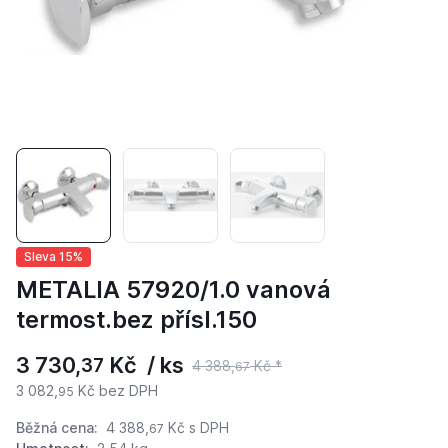
Sleva 15%
METALIA 57920/1.0 vanová
termost.bez přísl.150
3 730,
Kč / ks
37
4 388,
Kč *
67
3 082,
Kč bez DPH
95
Běžná cena:
4 388,
Kč
s DPH
67