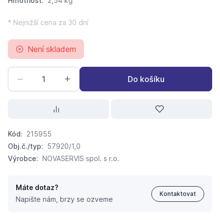
Hmotnost:
2,54 kg
* Nejnižší cena za 30 dní
Není skladem
Do košíku
Kód:
215955
Obj.č./typ:
57920/1,0
Výrobce:
NOVASERVIS spol. s r.o.
Máte dotaz?
Kontaktovat
Napište nám, brzy se ozveme