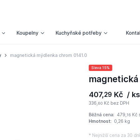
Koupelny
Kuchyňské potřeby
Konta
y
magnetická mýdlenka chrom 0141.0
Sleva 15%
magnetická
407,
Kč / ks
29
336,
Kč bez DPH
60
Běžná cena:
479,
Kč
16
Hmotnost:
0,26 kg
* Nejnižší cena za 30 dní