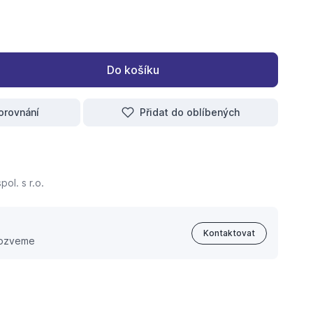
Do košíku
orovnání
Přidat do oblíbených
ol. s r.o.
Kontaktovat
 ozveme