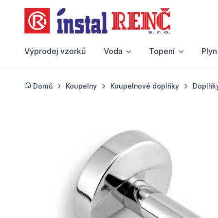
Výprodej vzorků
Voda
Topení
Plyn
Domů
Koupelny
Koupelnové doplňky
Doplňk