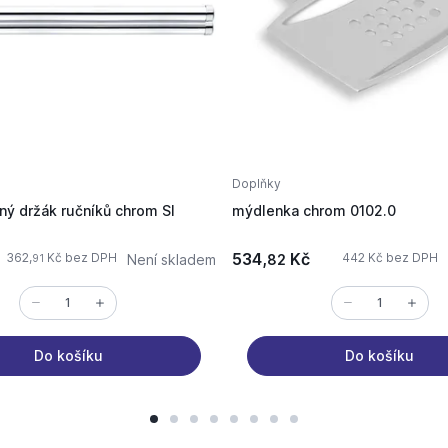
Doplňky
ý držák ručníků chrom SI
mýdlenka chrom 0102.0
534,
Kč
362,
Kč bez DPH
442 Kč bez DPH
Není skladem
82
91
Do košíku
Do košíku