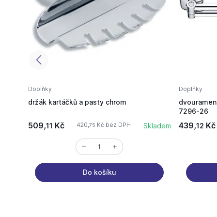
Doplňky
Doplňky
držák kartáčků a pasty chrom
dvouramenn
7296-26
509,
Kč
439,
Kč
420,
Kč bez DPH
11
Skladem
12
75
Do košíku