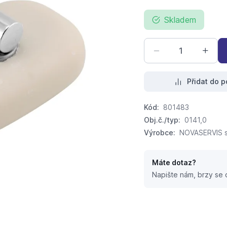
Skladem
Přidat do p
Kód:
801483
Obj.č./typ:
0141,0
Výrobce:
NOVASERVIS sp
Máte dotaz?
Napište nám, brzy se