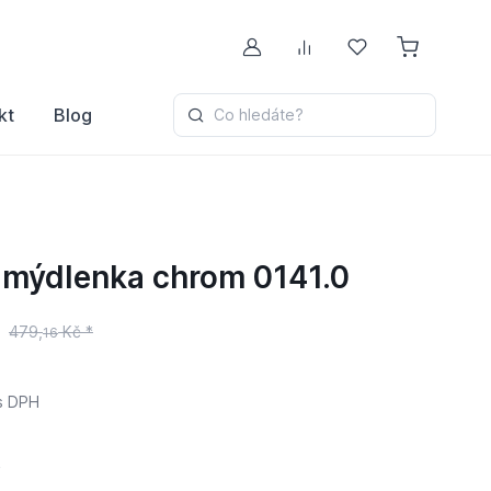
Můj účet
Porovnávání
Oblíbené
kt
Blog
Co hledáte?
 mýdlenka chrom 0141.0
479,
Kč *
16
s DPH