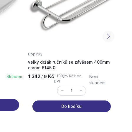
Doplňky
Doplň
velký držák ručníků se závěsem 400mm
dvoji
chrom 6145.0
1 342,
Kč
704,
1 109,
Kč bez
Skladem
19
Není
25
DPH
skladem
Do košíku