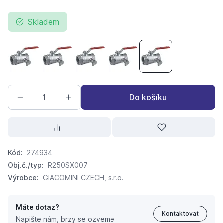
Skladem
kulový uzávěr voda s vypouštěním Giacomini R 250 DS vnitř
kulový uzávěr voda s vypouštěním Giacomini R 25
kulový uzávěr voda s vypouštěním Giaco
kulový uzávěr voda s vypoušt
kulový uzávěr voda 
Do košíku
Kód:
274934
Obj.č./typ:
R250SX007
Výrobce:
GIACOMINI CZECH, s.r.o.
Máte dotaz?
Kontaktovat
Napište nám, brzy se ozveme