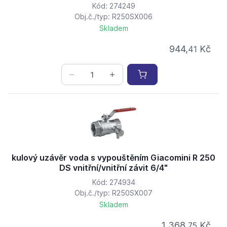
Kód: 274249
Obj.č./typ: R250SX006
Skladem
944,
Kč
41
kulový uzávěr voda s vypouštěním Giacomini R 250
DS vnitřní/vnitřní závit 6/4"
Kód: 274934
Obj.č./typ: R250SX007
Skladem
1 368,
Kč
75