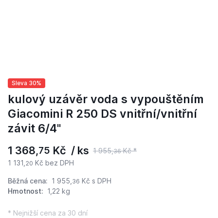
Sleva 30%
kulový uzávěr voda s vypouštěním
Giacomini R 250 DS vnitřní/vnitřní
závit 6/4"
1 368,
Kč / ks
75
1 955,
Kč *
36
1 131,
Kč bez DPH
20
Běžná cena:
1 955,
Kč
s DPH
36
Hmotnost:
1,22 kg
* Nejnižší cena za 30 dní