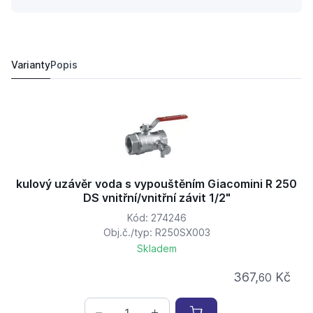
kulový uzávěr voda s vypouštěním Giacomini R 250 DS vn
1 368,
Kč
75
1 616 Kč
Varianty
Popis
kulový uzávěr voda s vypouštěním Giacomini R 250
DS vnitřní/vnitřní závit 1/2"
Kód: 274246
Obj.č./typ: R250SX003
Skladem
367,
Kč
60