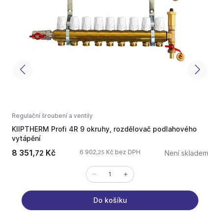
Regulační šroubení a ventily
R
KIIPTHERM Profi 4R 9 okruhy, rozdělovač podlahového
S
vytápění
8 351,
Kč
6 902,
Kč bez DPH
72
Není skladem
25
Do košíku