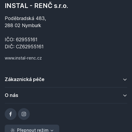
INSTAL - RENČ s.r.o.
Poděbradská 483,
288 02 Nymburk
IČO: 62955161
DIČ: CZ62955161
www.instal-renc.cz
Zákaznická péče
O nás
Přepnout režim