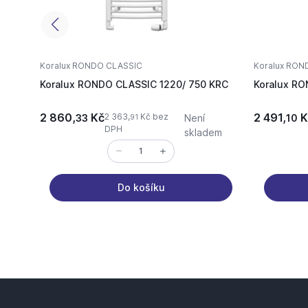
Koralux RONDO CLASSIC
Koralux RON
Koralux RONDO CLASSIC 1220/ 750 KRC
Koralux RO
2 860,
Kč
2 491,
K
2 363,
Kč bez
33
Není
10
91
DPH
skladem
Do košíku