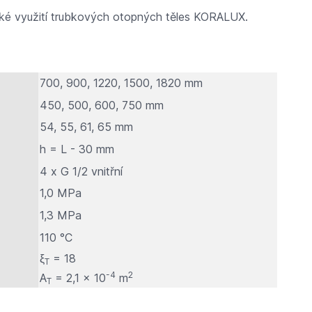
tické využití trubkových otopných těles KORALUX.
700, 900, 1220, 1500, 1820 mm
450, 500, 600, 750 mm
54, 55, 61, 65 mm
h = L - 30 mm
4 x G 1/2 vnitřní
1,0 MPa
1,3 MPa
110 °C
ξ
= 18
T
-4
2
A
= 2,1 × 10
m
T