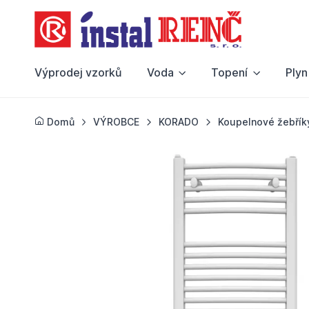
Výprodej vzorků
Voda
Topení
Plyn
Domů
VÝROBCE
KORADO
Koupelnové žebřík