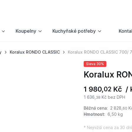
Koupelny
Kuchyňské potřeby
Konta
y
Koralux RONDO CLASSIC
Koralux RONDO CLASSIC 700/ 
Sleva 30%
Koralux RO
1 980,
Kč / 
02
1 636,
Kč bez DPH
38
Běžná cena:
2 828,
K
60
Hmotnost:
6,50 kg
* Nejnižší cena za 30 dní