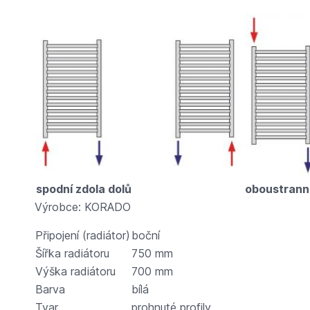
spodní zdola dolů
oboustrann
Výrobce: KORADO
Připojení (radiátor)
boční
Šířka radiátoru
750 mm
Výška radiátoru
700 mm
Barva
bílá
Tvar
prohnuté profily