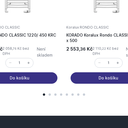
DO CLASSIC
Koralux RONDO CLASSIC
NDO CLASSIC 1220/ 450 KRC
KORADO Koralux Rondo CLASSI
x 500
č
2 553,
Kč
2 058,
Kč bez
2 110,
Kč bez
Není
36
76
22
DPH
DPH
skladem
Do košíku
Do košíku