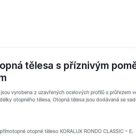
otopná tělesa s příznivým pom
ím
jsou vyrobena z uzavřených ocelových profilů s průřezem ve
 délky otopného tělesa. Otopná tělesa jsou dodávaná se sa
cké přímotopné otopné těleso KORALUX RONDO CLASSIC – E.