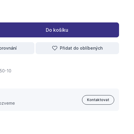
Do košíku
orovnání
Přidat do oblíbených
50-10
Kontaktovat
 ozveme