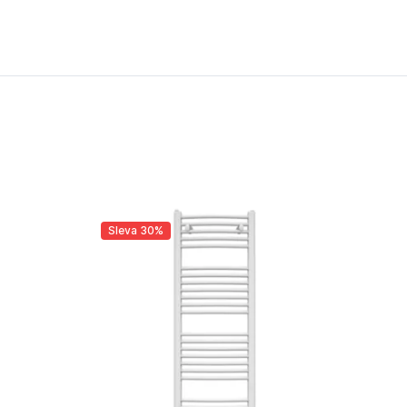
Sleva 30%
Sl