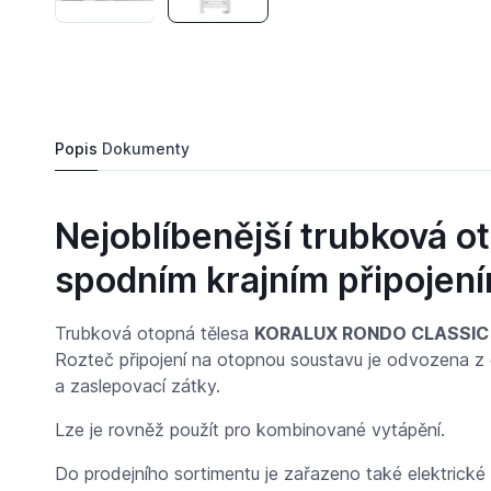
1 980,
Kč
02
Koralux RONDO CLASSIC 700/ 750 KRC
Do košíku
2 337,
Kč
69
Popis
Dokumenty
Nejoblíbenější trubková 
spodním krajním připojen
Trubková otopná tělesa
KORALUX RONDO CLASSIC
Rozteč připojení na otopnou soustavu je odvozena z
a zaslepovací zátky.
Lze je rovněž použít pro kombinované vytápění.
Do prodejního sortimentu je zařazeno také elektri