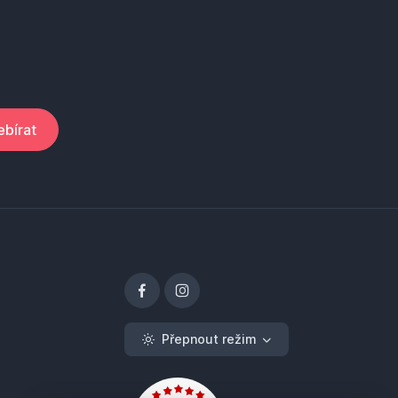
bírat
Přepnout režim