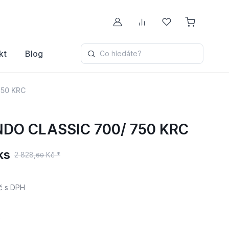
Můj účet
Porovnávání
Oblíbené
kt
Blog
Co hledáte?
750 KRC
NDO CLASSIC 700/ 750 KRC
ks
2 828,
Kč *
60
č
s DPH