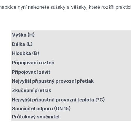
í nabídce nyní naleznete sušáky a věšáky, které rozšíří prak
Výška (H)
Délka (L)
Hloubka (B)
Připojovací rozteč
Připojovací závit
Nejvyšší přípustný provozní přetlak
Zkušební přetlak
Nejvyšší přípustná provozní teplota (°C)
Součinitel odporu (DN 15)
Průtokový součinitel