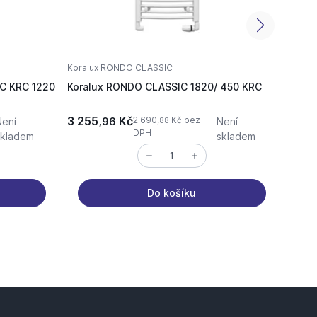
Koralux RONDO CLASSIC
Koral
C KRC 1220
Koralux RONDO CLASSIC 1820/ 450 KRC
Koral
3 255,
Kč
2 319
2 690,
Kč bez
Není
96
Není
88
DPH
skladem
skladem
Do košíku